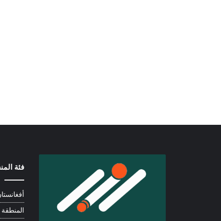
فئة الم
أفغانستا
المنطقة