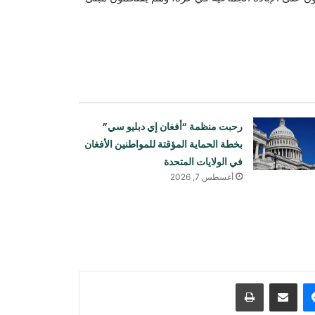
رحبت منظمة “أفغان إي دبليو سي”
بخطة الحماية المؤقتة للمواطنين الأفغان
في الولايات المتحدة
أغسطس 7, 2026
دعت الصين إلى دعم عالمي لإنعاش
الاقتصاد الأفغاني
هدّد ترامب مجدداً بمهاجمة إيران وتحدث
عن استعداده للتوصل إلى اتفاق
ماسنجر
مشاركة عبر البريد
طباعة
منظمة الصحة العالمية: تفشي وباء الإيبولا