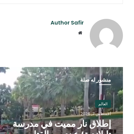
Author Safir
موقع
الويب
منشور له صلة
العالم
أغسطس 7, 2026
إطلاق نار مميت في مدرسة