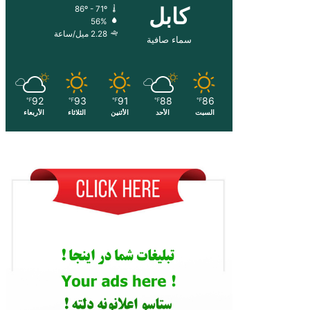
کابل
86º - 71º
56%
2.28 ميل/ساعة
سماء صافية
92
93
91
88
86
℉
℉
℉
℉
℉
السبت
الأحد
الأثنين
الثلاثاء
الأربعاء