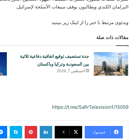
البرلمان الكندي ويطالبون بوقف مبيعات الأسلحة لإسرائيل.
ویدئوی مرتبط با خبر را از لینک زیر ببینید
مقالات ذات صلة
جدة تستضيف توقيع اتفاقية دفاعية ثلاثية
بين السعودية وتركيا وباكستان
أغسطس 7, 2026
https://t.me/SafirTelevision1/15059
لينكدإن
بينتيريست
سكايب
فيسبوك
‫X