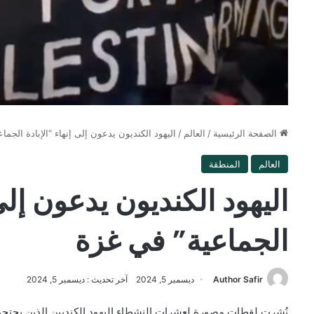
الصفحة الرئيسية
/
العالم
/
اليهود الكنديون يدعون إلى إنهاء “الإبادة الجما
العالم
المنطقة
اليهود الكنديون يدعون إلى 
الجماعية” في غزة
Author Safir
ديسمبر 5, 2024
آخر تحديث : ديسمبر 5, 2024
نُشرت لقطات مصورة لعشرات النشطاء اليهود الكنديين الذين يحتجو