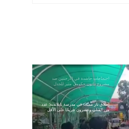
السريع أودی بحياة أكثر من 1700 شخص
أطلقت الصين بنجاح قمرين صناعيين
فائقَي الطيف ضمن مشروع “العين الذكية
الشرقية”
أعلنت روسيا أن أنظمة الدفاع الجوي
أسقطت 200 طائرة مسيّرة أوكرانية
خلال الأربع والعشرين ساعة الماضية
احتجاجات حاشدة في الأرجنتين ضد
مشروع قانون حكومي مثير للجدل
إطلاق نار مميت في مدرسة تايلاندية؛ عدد
من القتلى وعشرون جريحًا على الأقل