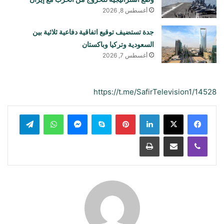
أغسطس 8, 2026
جدة تستضيف توقيع اتفاقية دفاعية ثلاثية بين
السعودية وتركيا وباكستان
أغسطس 7, 2026
https://t.me/SafirTelevision1/14528
لينكدإن
بينتيريست
سكايب
ماسنجر
واتساب
تيلقرام
ڤايبر
مشاركة عبر البريد
طباعة