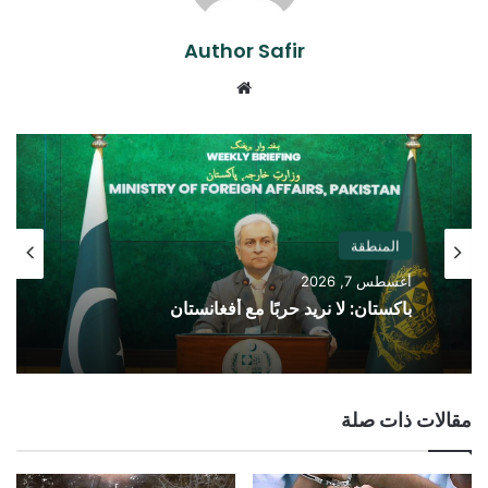
Author Safir
موقع
الويب
المنطقة
أغسطس 7, 2026
باكستان: لا نريد حربًا مع أفغانستان
مقالات ذات صلة