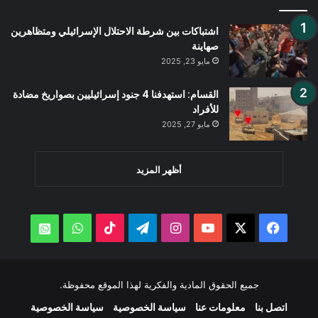
اشتباكات بين شرطة الاحتلال الإسرائيلي ومتظاهرين
صهاينة
مايو 23, 2025
القسام: استهدفنا 4 جنود إسرائيليين بصواريخ مضادة
للأفراد
مايو 27, 2025
أظهر المزيد
‫X
فيسبوك
‫YouTube
انستقرام
تيلقرام
‫TikTok
واتساب
atsApp
جميع الحقوق المادية والفكرية لهذا الموقع محفوظة.
اتصل بنا
معلومات عنا
سياسة الخصوصية
سياسة الخصوصية