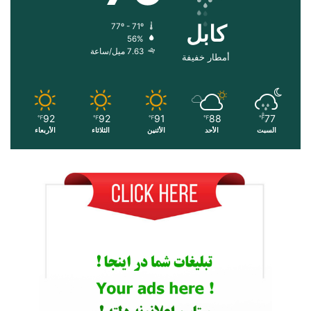
کابل
77º - 71º
56%
7.63 ميل/ساعة
أمطار خفيفة
92
92
91
88
77
℉
℉
℉
℉
℉
السبت
الأحد
الأثنين
الثلاثاء
الأربعاء