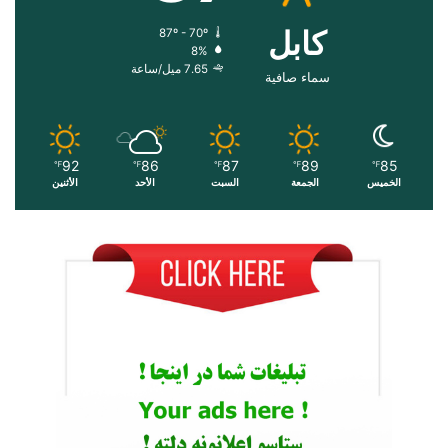
کابل
87º - 70º
8%
7.65 ميل/ساعة
سماء صافية
92
86
87
89
85
℉
℉
℉
℉
℉
الخميس
الجمعة
السبت
الأحد
الأثنين