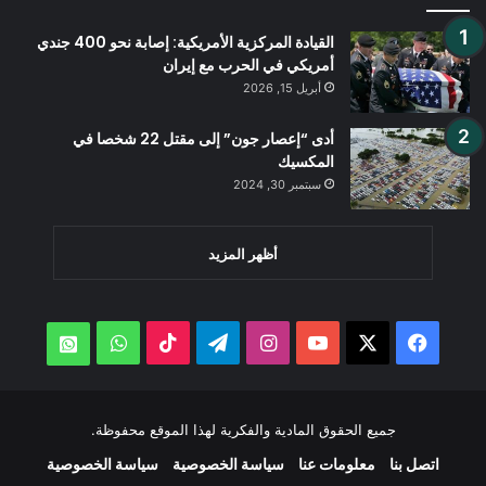
القيادة المركزية الأمريكية: إصابة نحو 400 جندي
أمريكي في الحرب مع إيران
أبريل 15, 2026
أدى “إعصار جون” إلى مقتل 22 شخصا في
المكسيك
سبتمبر 30, 2024
أظهر المزيد
‫X
فيسبوك
‫YouTube
انستقرام
تيلقرام
‫TikTok
واتساب
atsApp
جميع الحقوق المادية والفكرية لهذا الموقع محفوظة.
اتصل بنا
معلومات عنا
سياسة الخصوصية
سياسة الخصوصية