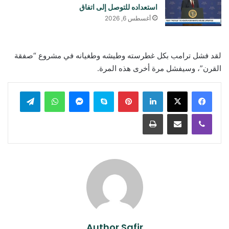
استعداده للتوصل إلى اتفاق
أغسطس 6, 2026
لقد فشل ترامب بكل غطرسته وطيشه وطغيانه في مشروع “صفقة
القرن”، وسيفشل مرة أخرى هذه المرة.
لينكدإن
بينتيريست
سكايب
ماسنجر
واتساب
تيلقرام
ڤايبر
مشاركة عبر البريد
طباعة
Author Safir