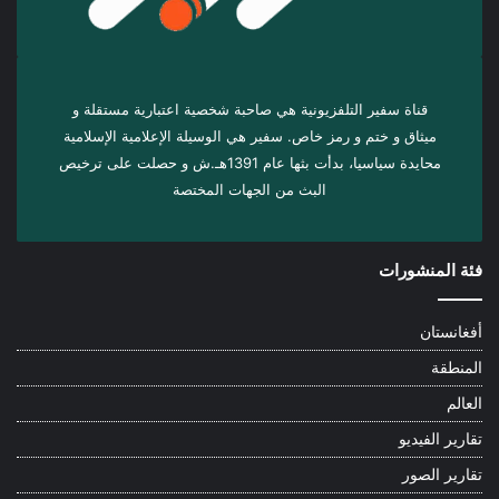
قناة سفير التلفزيونية هي صاحبة شخصية اعتبارية مستقلة و
ميثاق و ختم و رمز خاص. سفیر هي الوسيلة الإعلامية الإسلامية
محايدة سياسيا، بدأت بثها عام 1391هـ.ش و حصلت على ترخيص
البث من الجهات المختصة
فئة المنشورات
أفغانستان
المنطقة
العالم
تقارير الفيديو
تقارير الصور