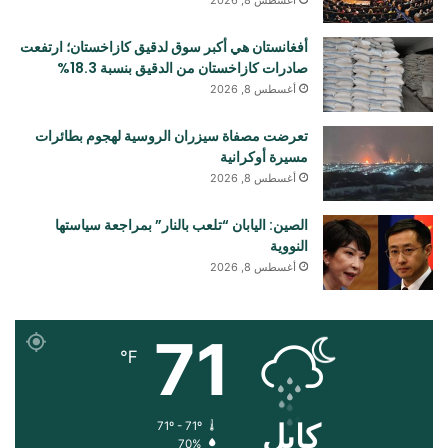
أغسطس 8, 2026
أفغانستان هي أكبر سوق لدقيق كازاخستان؛ ارتفعت
صادرات كازاخستان من الدقيق بنسبة 18.3%
أغسطس 8, 2026
تعرضت مصفاة سيزران الروسية لهجوم بطائرات
مسيرة أوكرانية
أغسطس 8, 2026
الصين: اليابان “تلعب بالنار” بمراجعة سياستها
النووية
أغسطس 8, 2026
71
℉
کابل
71º - 71º
70%