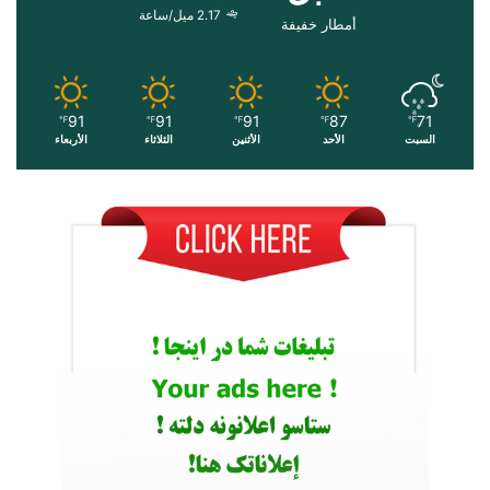
2.17 ميل/ساعة
أمطار خفيفة
91
91
91
87
71
℉
℉
℉
℉
℉
السبت
الأحد
الأثنين
الثلاثاء
الأربعاء