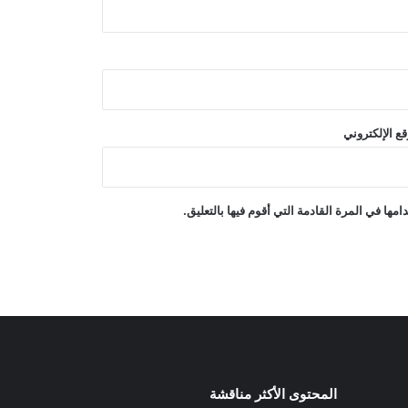
بركان سترومبولي وتدفق الحمم البركانية
هانتر بايدن: سرطان البروستاتا لدى والدي
قد تفاقم
ع الإلكتروني
إجلاء أكثر من 20 ألف شخص مع اندلاع
حريق هائل في غرب كندا
ها في المرة القادمة التي أقوم فيها بالتعليق.
حريق في منشأة تابعة لشركة أرامكو في
جازان؛ ودوي انفجار في الجبيل
المحتوى الأكثر مناقشة