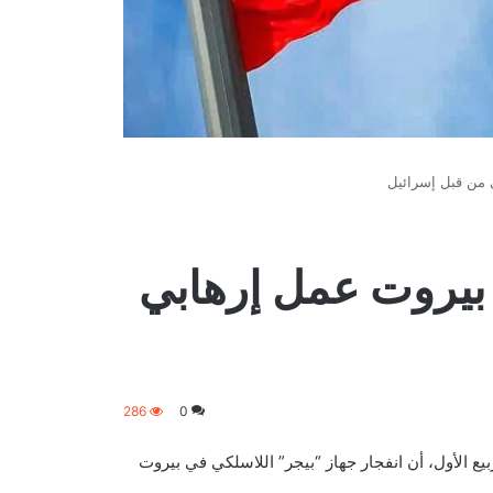
 من قبل إسرائيل
 بيروت عمل إرهابي
286
0
“مروان شربل”، وزير الداخلية اللبناني الأسبق، اليوم الثلاثاء 13 ربيع الأول، أن انفجار جهاز “بيجر” اللاسلكي في بيروت