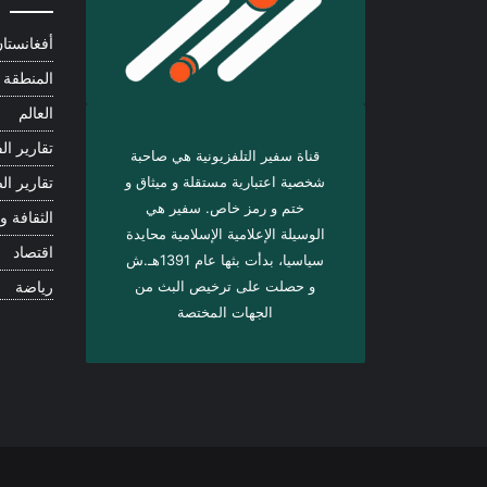
أفغانستا
المنطقة
العالم
تقارير الف
قناة سفير التلفزيونية هي صاحبة
شخصية اعتبارية مستقلة و ميثاق و
تقارير ال
ختم و رمز خاص. سفیر هي
الثقافة و 
الوسيلة الإعلامية الإسلامية محايدة
اقتصاد
سياسيا، بدأت بثها عام 1391هـ.ش
و حصلت على ترخيص البث من
رياضة
الجهات المختصة