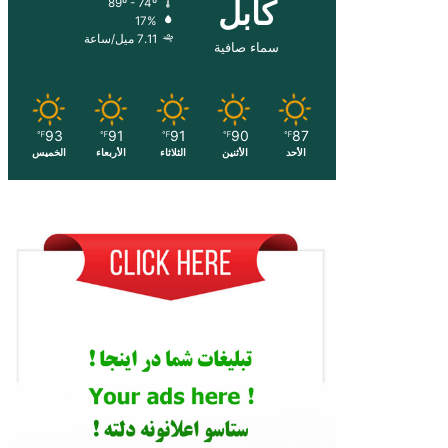
کابل
89º - 74º
17%
7.11 ميل/ساعة
سماء صافية
93
91
91
90
87
℉
℉
℉
℉
℉
الأحد
الأثنين
الثلاثاء
الأربعاء
الخميس