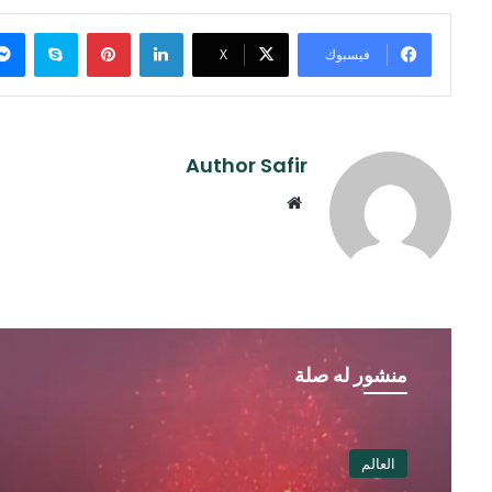
لينكدإن
بينتيريست
سكايب
فيسبوك
‫X
Author Safir
موقع
الويب
منشور له صلة
العالم