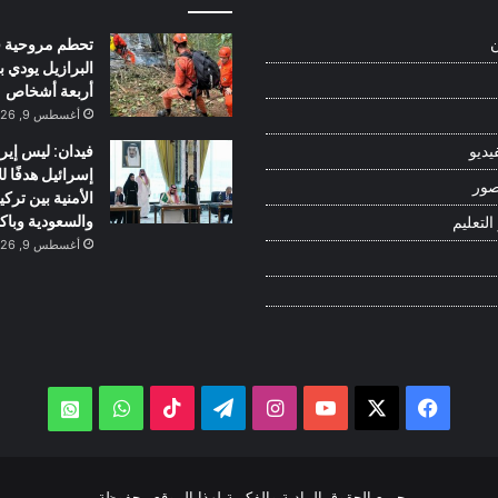
تحطم مروحية 
ن
البرازيل يودي ب
أربعة أشخاص
أغسطس 9, 2026
فيدان: ليس إيرا
يديو
إسرائيل هدفًا لل
صور
الأمنية بين تركيا
والسعودية وباك
التعليم
أغسطس 9, 2026
‫X
فيسبوك
‫YouTube
انستقرام
تيلقرام
‫TikTok
واتساب
atsApp
جميع الحقوق المادية والفكرية لهذا الموقع محفوظة.