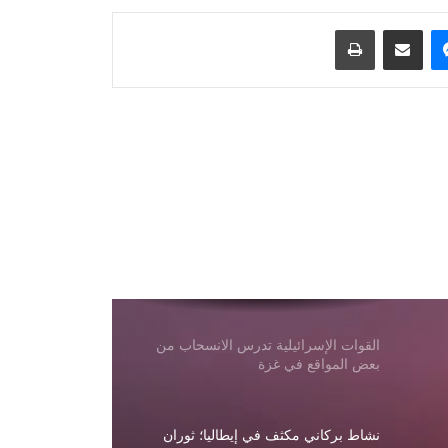
من إمارة أفغانستان الإسلامية
ماسنجر
مشاركة عبر البريد
طباعة
وافق مجلس الشيوخ الأمريكي على خطة
لتشديد العقوبات على روسيا
أفغانستان هي أكبر سوق لدقيق
كازاخستان؛ ارتفعت صادرات كازاخستان
من الدقيق بنسبة 18.3%
تعرضت مصفاة سيزران الروسية لهجوم
بطائرات مسيرة أوكرانية
القوات الإسرائيلية تدرس الانسحاب من
بعض المواقع في غزة
نشاط بركاني مكثف في إيطاليا؛ ثوران