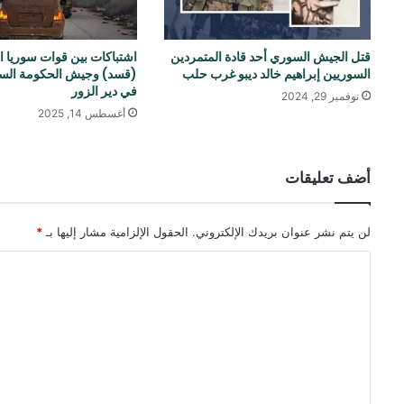
قتل الجيش السوري أحد قادة المتمردين
اشتباكات بين قوات سوريا ا
السوريين إبراهيم خالد ديبو غرب حلب
(قسد) وجيش الحكومة السو
في دير الزور
نوفمبر 29, 2024
أغسطس 14, 2025
أضف تعليقات
لن يتم نشر عنوان بريدك الإلكتروني.
الحقول الإلزامية مشار إليها بـ
*
ا
ل
ت
ع
ل
ي