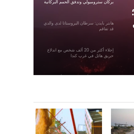
بركان سترومبولي وتدفق الحمم البركانية
هانتر بايدن: سرطان البروستاتا لدى والدي
قد تفاقم
إجلاء أكثر من 20 ألف شخص مع اندلاع
حريق هائل في غرب كندا
حريق في منشأة تابعة لشركة أرامكو في
جازان؛ ودوي انفجار في الجبيل
دعت روسيا إلى دراسة إنشاء خط سكة
حديد إلى المحيط الهندي عبر أفغانستان
انتقدت رئيسة مولدوفا منح تأشيرات لوفد