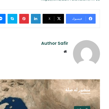
لينكدإن
بينتيريست
سكايب
فيسبوك
‫X
Author Safir
موقع
الويب
منشور له صلة