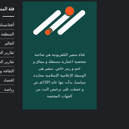
فئة الم
أفغانستا
المنطقة
العالم
تقارير الف
قناة سفير التلفزيونية هي صاحبة
شخصية اعتبارية مستقلة و ميثاق و
تقارير ال
ختم و رمز خاص. سفیر هي
الثقافة و 
الوسيلة الإعلامية الإسلامية محايدة
اقتصاد
سياسيا، بدأت بثها عام 1391هـ.ش
و حصلت على ترخيص البث من
رياضة
الجهات المختصة