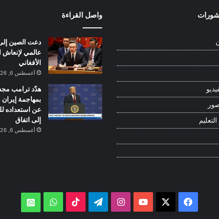
نشورات
واصل القراءة
دعت الصين إلى
ن
عالمي لإنعاش ا
الأفغاني
أغسطس 6, 2026
هدّد ترامب مجدد
يديو
بمهاجمة إيران
صور
عن استعداده ل
إلى اتفاق
التعليم
أغسطس 6, 2026
‫X
فيسبوك
‫YouTube
انستقرام
تيلقرام
‫TikTok
واتساب
atsApp