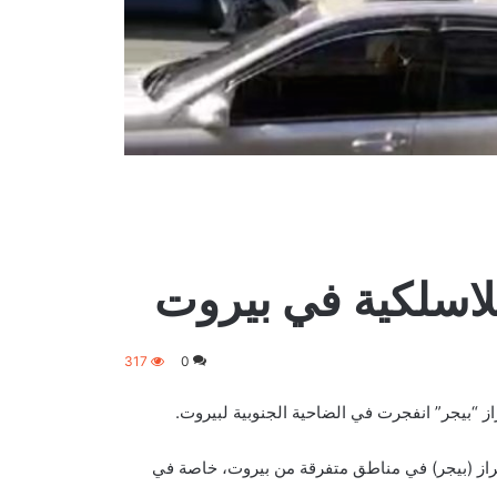
لاسلكية في بيروت
317
0
ز “بيجر” انفجرت في الضاحية الجنوبية لبيروت.
 طراز (بيجر) في مناطق متفرقة من بيروت، خاصة في