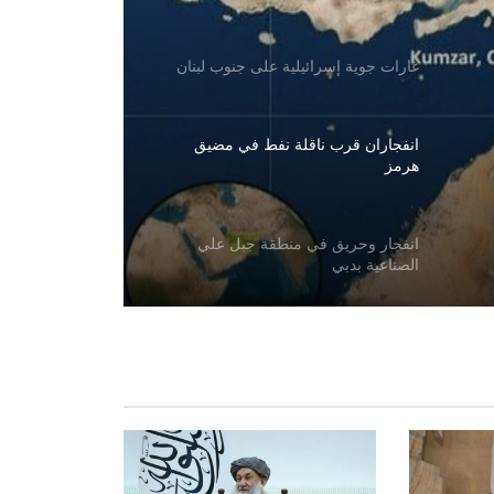
غارات جوية إسرائيلية على جنوب لبنان
انفجاران قرب ناقلة نفط في مضيق
هرمز
انفجار وحريق في منطقة جبل علي
الصناعية بدبي
غارة جوية سعودية على قاعدة جوية
شمال صنعاء
تقارير عن جهود دبلوماسية للتوصل إلى
اتفاق مؤقت بشأن مضيق هرمز