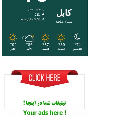
کابل
76º - 70º
21%
5.68 ميل/ساعة
سماء صافية
92
86
87
89
74
℉
℉
℉
℉
℉
الخميس
الجمعة
السبت
الأحد
الأثنين