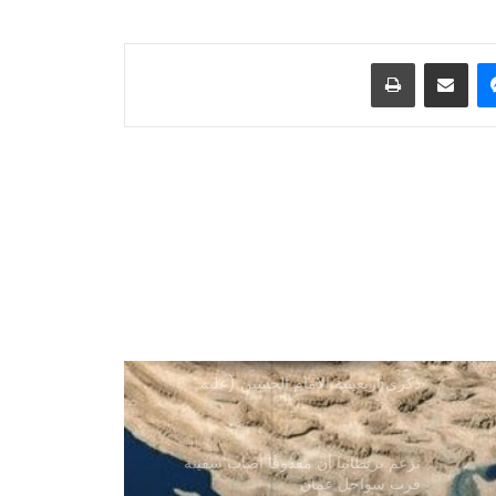
ترامب: أسعار الطاقة ستنخفض ومضيق
ماسنجر
مشاركة عبر البريد
طباعة
هرمز سيُفتح قريبًا
دعت منظمة العفو الدولية إلى منح عمران
خان الحق في لقاء عائلته ومحاميه وتلقي
الرعاية الصحية
رويترز: لقد استهلكت أمريكا جزءاً كبيراً
من مخزونها من الصواريخ بعيدة المدى
في الحرب مع إيران
يتوافد ملايين الزوار إلى كربلاء لإحياء
ذكرى أربعينية الإمام الحسين (عليه
السلام)
تزعم بريطانيا أن مقذوفًا أصاب سفينة
قرب سواحل عمان