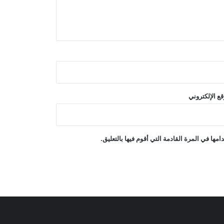
غارات جوية إسرائيلية على جنوب لبنان
انفجاران قرب ناقلة نفط في مضيق
هرمز
ع الإلكتروني
انفجار وحريق في منطقة جبل علي
الصناعية بدبي
ها في المرة القادمة التي أقوم فيها بالتعليق.
غارة جوية سعودية على قاعدة جوية
شمال صنعاء
تقارير عن جهود دبلوماسية للتوصل إلى
اتفاق مؤقت بشأن مضيق هرمز