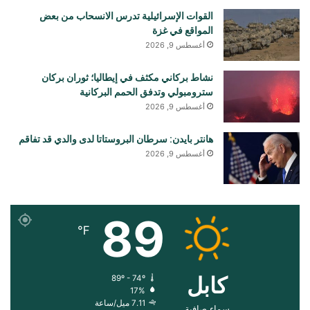
القوات الإسرائيلية تدرس الانسحاب من بعض
المواقع في غزة
أغسطس 9, 2026
نشاط بركاني مكثف في إيطاليا؛ ثوران بركان
سترومبولي وتدفق الحمم البركانية
أغسطس 9, 2026
هانتر بايدن: سرطان البروستاتا لدى والدي قد تفاقم
أغسطس 9, 2026
89
℉
کابل
89º - 74º
17%
7.11 ميل/ساعة
سماء صافية