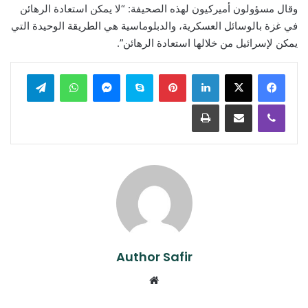
وقال مسؤولون أميركيون لهذه الصحيفة: “لا يمكن استعادة الرهائن
في غزة بالوسائل العسكرية، والدبلوماسية هي الطريقة الوحيدة التي
يمكن لإسرائيل من خلالها استعادة الرهائن”.
لينكدإن
بينتيريست
سكايب
ماسنجر
واتساب
تيلقرام
ڤايبر
مشاركة عبر البريد
طباعة
Author Safir
موقع
الويب