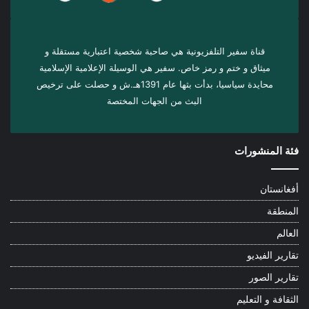
قناة سفير التلفزيونية هي صاحبة شخصية اعتبارية مستقلة و
ميثاق و ختم و رمز خاص. سفیر هي الوسيلة الإعلامية الإسلامية
محايدة سياسيا، بدأت بثها عام 1391هـ.ش و حصلت على ترخيص
البث من الجهات المختصة
فئة المنشورات
أفغانستان
المنطقة
العالم
تقارير الفيديو
تقارير الصور
الثقافة و التعليم