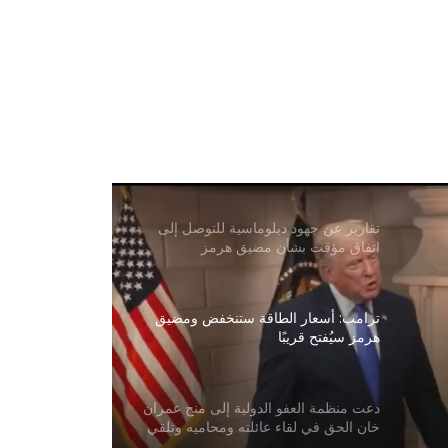
تزعم بريطانيا أن مقذوفًا أصاب سفينة
قرب سواحل عمان
زار وفد من وزارة الزراعة الأفغانية
مولدوفا لتوسيع التعاون الزراعي
تقارير عن جهود دبلوماسية للتوصل إلى
اتفاق مؤقت بشأن مضيق هرمز
ترامب: أسعار الطاقة ستنخفض ومضيق
هرمز سيُفتح قريبًا
دعت منظمة العفو الدولية إلى منح عمران
خان الحق في لقاء عائلته ومحاميه وتلقي
الرعاية الصحية