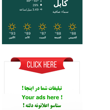
کابل
88º - 65º
29%
3.49 ميل/ساعة
سماء صافية
93
89
87
88
88
℉
℉
℉
℉
℉
الخميس
الجمعة
السبت
الأحد
الأثنين