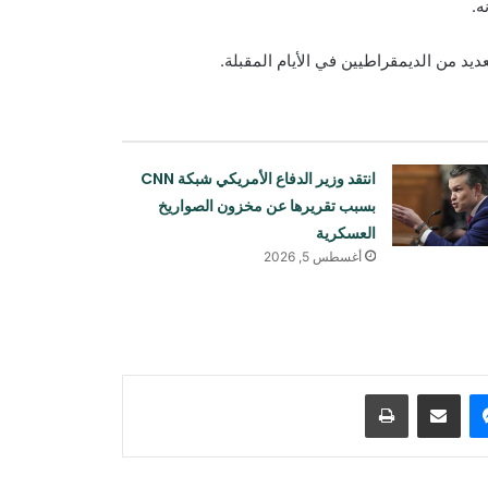
ه.
د من الديمقراطيين في الأيام المقبلة.
انتقد وزير الدفاع الأمريكي شبكة CNN
بسبب تقريرها عن مخزون الصواريخ
العسكرية
برنامج الأغذية العالمي: أزمة سوء تغذية
أغسطس 5, 2026
الأطفال في أفغانستان تتفاقم
الولايات المتحدة تغلق خمساً من بعثاتها
الدبلوماسية في دول مختلفة
ماسنجر
مشاركة عبر البريد
طباعة
ماسك: نيورالينك تختبر شريحة لاستعادة
البصر على البشر