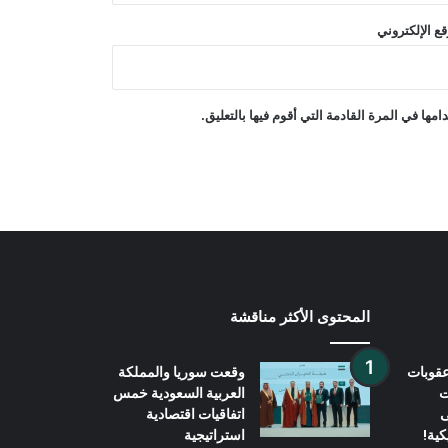
الرعاية الصحية
ع الإلكتروني
رويترز: لقد استهلكت أمريكا جزءاً كبيراً
من مخزونها من الصواريخ بعيدة المدى
في الحرب مع إيران
ها في المرة القادمة التي أقوم فيها بالتعليق.
الأمم المتحدة: قرار منح أفغانستان مقعداً
في الأمم المتحدة من اختصاص الدول
الأعضاء
المحتوى الأكثر مناقشة
قوبات
وقعت سوريا والمملكة
ت
العربية السعودية خمس
ى
اتفاقيات اقتصادية
كية!
استراتيجية