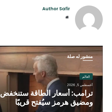
Author Safir
موقع
الويب
منشور له صلة
العالم
أغسطس 5, 2026
ترامب: أسعار الطاقة ستنخفض
ومضيق هرمز سيُفتح قريبًا