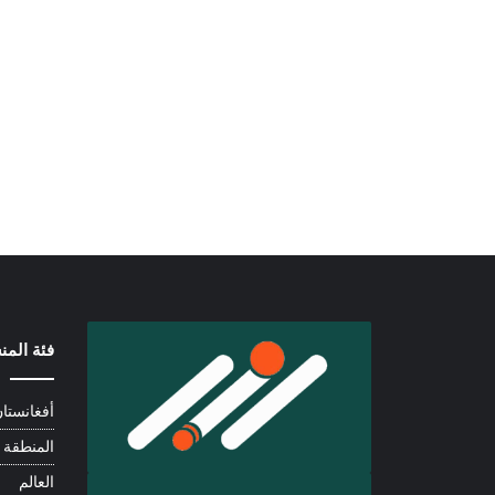
فئة الم
أفغانستا
المنطقة
العالم