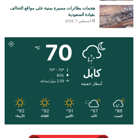
هجمات بطائرات مسيرة يمنية على مواقع التحالف
بقيادة السعودية
أغسطس 7, 2026
70
℉
کابل
70º - 70º
60%
2.59 ميل/ساعة
أمطار خفيفة
92
92
91
87
86
℉
℉
℉
℉
℉
السبت
الأحد
الأثنين
الثلاثاء
الأربعاء