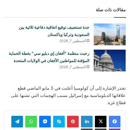
مقالات ذات صلة
جدة تستضيف توقيع اتفاقية دفاعية ثلاثية بين
السعودية وتركيا وباكستان
أغسطس 7, 2026
رحبت منظمة “أفغان إي دبليو سي” بخطة الحماية
المؤقتة للمواطنين الأفغان في الولايات المتحدة
أغسطس 7, 2026
تجدر الإشارة إلى أن كولومبيا أعلنت في 3 مايو الماضي قطع
علاقاتها الدبلوماسية مع إسرائيل بسبب الهجمات التي تشنها على
قطاع غزة.
لينكدإن
بينتيريست
سكايب
ماسنجر
واتساب
تيلقرام
ڤايبر
مشاركة عبر البريد
طباعة