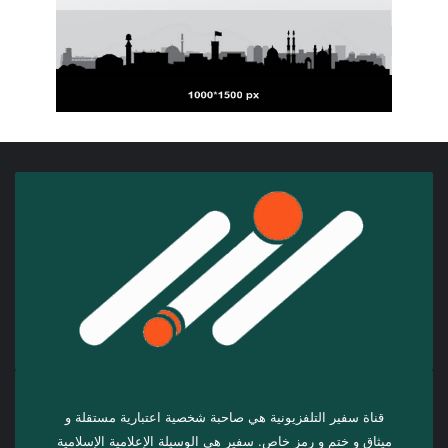
قناة سفير التلفزيونية هي صاحبة شخصية اعتبارية مستقلة و
ميثاق و ختم و رمز خاص. سفیر هي الوسيلة الإعلامية الإسلامية