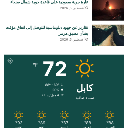
غارة جوية سعودية على قاعدة جوية شمال صنعاء
أغسطس 5, 2026
تقارير عن جهود دبلوماسية للتوصل إلى اتفاق مؤقت
بشأن مضيق هرمز
أغسطس 5, 2026
72
℉
کابل
88º - 69º
20%
4 ميل/ساعة
سماء صافية
93
89
87
88
88
℉
℉
℉
℉
℉
الخميس
الجمعة
السبت
الأحد
الأثنين