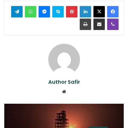
لينكدإن
بينتيريست
سكايب
ماسنجر
واتساب
تيلقرام
ڤايبر
مشاركة عبر البريد
طباعة
Author Safir
موقع
الويب