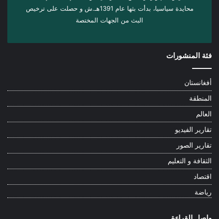
محايدة سياسيا، بدأت بثها عام 1391هـ.ش و حصلت على ترخيص
البث من الجهات المختصة
فئة المنشورات
أفغانستان
المنطقة
العالم
تقارير الفيديو
تقارير الصور
الثقافة و التعليم
اقتصاد
رياضة
واصل القراءة