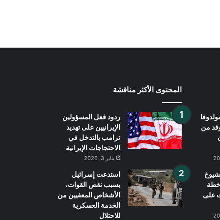
مسؤول عسكري أمريكي رفيع المستوى
دعا إلى وضع استراتيجية للخروج من
الحرب مع إيران
المحتوى الأكثر مناقشة
ولدوفا
ردود فعل المسؤولين
وفد من
الإيرانيين على تهديد
ترامب بالتدخل في
الاحتجاجات الإيرانية
يناير 3, 2026
شيوخ
استدعت إسرائيل
خطة
بسبب نقص القوات،
ت على
الأشخاص المعفيين من
الخدمة العسكرية
للاحتلال