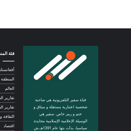
فئة الم
أفغانستا
المنطقة
العالم
تقارير الف
قناة سفير التلفزيونية هي صاحبة
شخصية اعتبارية مستقلة و ميثاق و
تقارير ال
ختم و رمز خاص. سفیر هي
الثقافة و 
الوسيلة الإعلامية الإسلامية محايدة
اقتصاد
سياسيا، بدأت بثها عام 1391هـ.ش