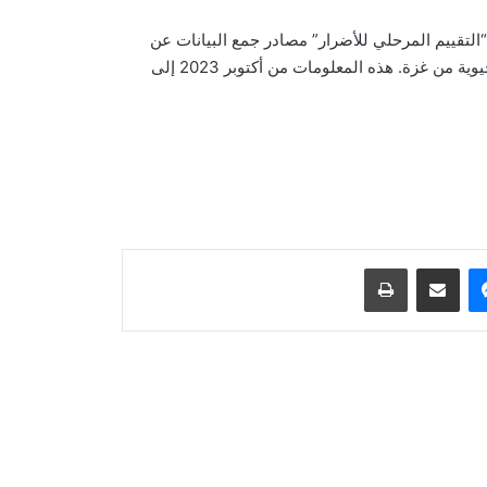
 إنه استخدم في تقرير “التقييم المرحلي للأضرار” مصادر جمع البيانات عن
بعد، لتقدير الأضرار التي لحقت بالبنية التحتية المادية في الأجزاء الحيوية من غزة. هذه المعلومات من أكتوبر 2023 إلى
جدة تستضيف توقيع اتفاقية دفاعية ثلاثية
بين السعودية وتركيا وباكستان
رحبت منظمة “أفغان إي دبليو سي” بخطة
الحماية المؤقتة للمواطنين الأفغان في
الولايات المتحدة
ماسنجر
مشاركة عبر البريد
طباعة
احتجاجات حاشدة في الأرجنتين ضد
مشروع قانون حكومي مثير للجدل
إطلاق نار مميت في مدرسة تايلاندية؛ عدد
من القتلى وعشرون جريحًا على الأقل