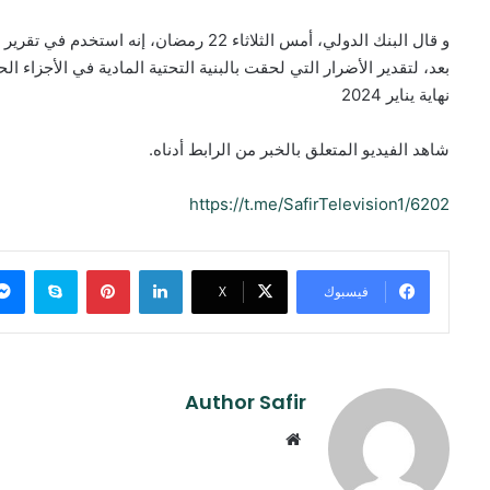
و قال البنك الدولي، أمس الثلاثاء 22 رمضان،
نهاية يناير 2024
شاهد الفيديو المتعلق بالخبر من الرابط أدناه.
https://t.me/SafirTelevision1/6202
لينكدإن
بينتيريست
سكايب
فيسبوك
‫X
Author Safir
موقع
الويب