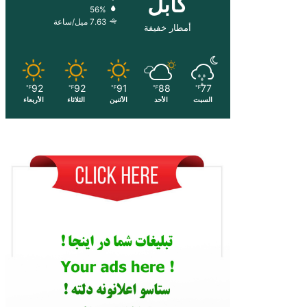
کابل
56%
7.63 ميل/ساعة
أمطار خفيفة
92
92
91
88
77
℉
℉
℉
℉
℉
السبت
الأحد
الأثنين
الثلاثاء
الأربعاء