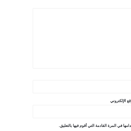
هجمات بطائرات مسيرة يمنية على مواقع
التحالف بقيادة السعودية
أفغانستان هي أكبر سوق لدقيق
كازاخستان؛ ارتفعت صادرات كازاخستان
من الدقيق بنسبة 18.3%
تعرضت مصفاة سيزران الروسية لهجوم
بطائرات مسيرة أوكرانية
الصين: اليابان “تلعب بالنار” بمراجعة
سياستها النووية
ع الإلكتروني
أدى أبيلاردو دي لا إسبريا اليمين
الدستورية رئيسًا جديدًا لكولومبيا
ها في المرة القادمة التي أقوم فيها بالتعليق.