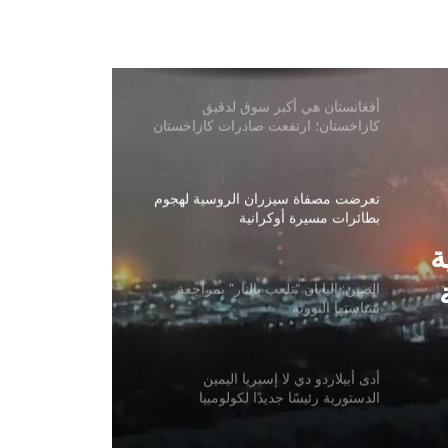
هجمات بطائرات مسيرة يمنية على مواقع
التحالف بقيادة السعودية
أفغانستان هي أكبر سوق لدقيق
كازاخستان؛ ارتفعت صادرات كازاخستان
من الدقيق بنسبة 18.3%
تعرضت مصفاة سيزران الروسية لهجوم
بطائرات مسيرة أوكرانية
ة
الصين: اليابان “تلعب بالنار” بمراجعة
سياستها النووية
أدى أبيلاردو دي لا إسبريا اليمين
الدستورية رئيسًا جديدًا لكولومبيا