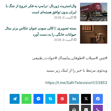
وال‌استریت ژورنال: ترامپ به فکر خروج از جنگ با
ایران بدون توافق هسته‌ای است
آگست 9, 2026
بسته تصویری: | کالی سودن عنوان عکاس برتر سال
حیوانات خانگی را به دست آورد
آگست 9, 2026
#چین #سیلاب #طوفان_مایساک #حوادث_طبیعی
ویدئوی مرتبط با خبر را از لینک زیر ببینید
https://t.me/SafirTelevision1/33853
legram
WhatsApp
Messenger
Skype
Pinterest
LinkedIn
Print
Share via Email
Viber