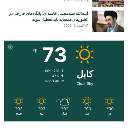
آیت‌الله سیدمجتبی خامنه‌ای: پایگاه‌های خارجی در
کشورهای همسایه باید تعطیل شوند
آگست 9, 2026
73
℉
کابل
90º - 73º
47%
1.48 mph
Clear Sky
93
93
92
90
90
℉
℉
℉
℉
℉
دو
سه
چهار
پنج
جمعه