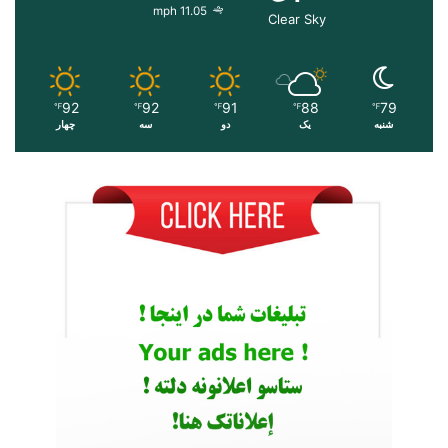
11.05 mph
Clear Sky
92
92
91
88
79
℉
℉
℉
℉
℉
شنبه
یک
دو
سه
چهار