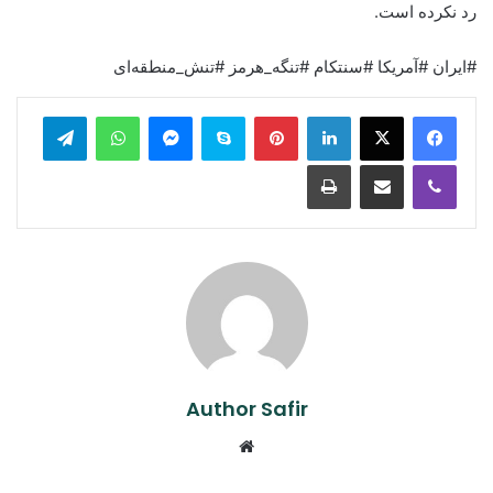
رد نکرده است.
#ایران #آمریکا #سنتکام #تنگه_هرمز #تنش_منطقه‌ای
legram
WhatsApp
Messenger
Skype
Pinterest
LinkedIn
Print
Share via Email
Viber
Author Safir
Website