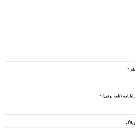
د
ی
د
گ
ا
ه
*
نام
*
رایانامه (نامه برقی)
*
وبلاگ