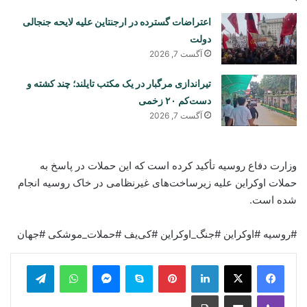
اعتراضات گسترده در ارجنتاین علیه لایحه جنجالی
دولت
آگست 7, 2026
تیراندازی مرگبار در یک مکتب تایلند؛ چند کشته و
دست‌کم ۲۰ زخمی
آگست 7, 2026
وزارت دفاع روسیه تأکید کرده است که این حملات در پاسخ به
حملات اوکراین علیه زیرساخت‌های غیرنظامی در خاک روسیه انجام
شده است.
#روسیه #اوکراین #جنگ_اوکراین #کی‌یف #حملات_موشکی #جهان
legram
WhatsApp
Messenger
Skype
Pinterest
LinkedIn
Print
Share via Email
Viber