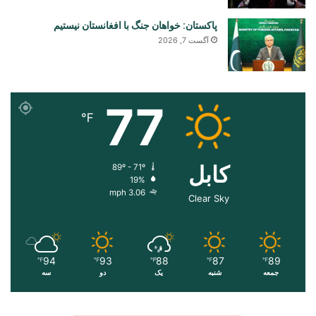
پاکستان: خواهان جنگ با افغانستان نیستیم
آگست 7, 2026
77
℉
کابل
89º - 71º
19%
3.06 mph
Clear Sky
94
93
88
87
89
℉
℉
℉
℉
℉
جمعه
شنبه
یک
دو
سه