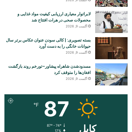
لابراتوار معیاری ارزیابی کیفیت مواد غذایی و
محصولات صحی در هرات افتتاح شد
آگست 9, 2026
بسته تصویری: | کالی سودن عنوان عکاس برتر سال
حیوانات خانگی را به دست آورد
آگست 9, 2026
مسدودشدن شاهراه پیشاور–تورخم روند بازگشت
افغان‌ها را متوقف کرد
آگست 9, 2026
87
℉
کابل
87º - 74º
17%