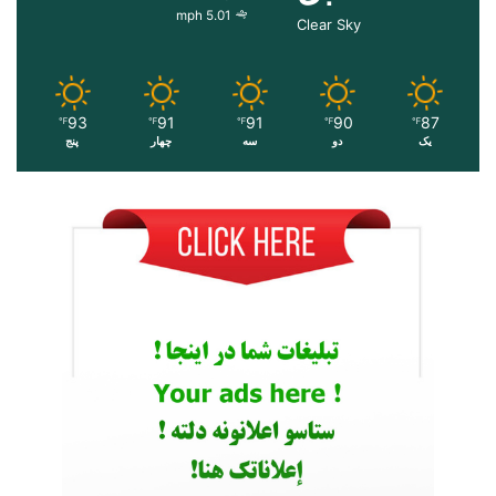
5.01 mph
Clear Sky
93
91
91
90
87
℉
℉
℉
℉
℉
یک
دو
سه
چهار
پنج