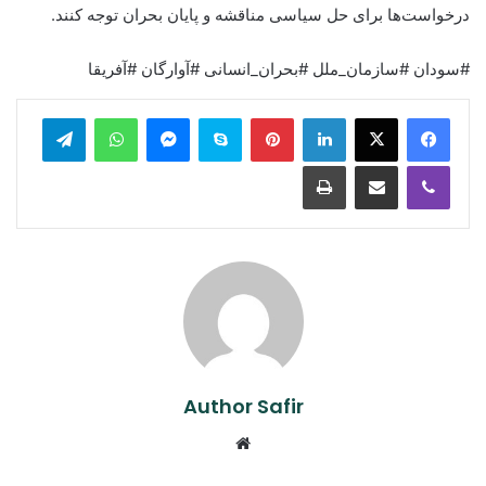
درخواست‌ها برای حل سیاسی مناقشه و پایان بحران توجه کنند.
#سودان #سازمان_ملل #بحران_انسانی #آوارگان #آفریقا
legram
WhatsApp
Messenger
Skype
Pinterest
LinkedIn
Print
Share via Email
Viber
Author Safir
Website