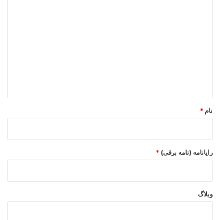
د
ی
د
گ
ا
ه
*
نام
*
رایانامه (نامه برقی)
*
وبلاگ