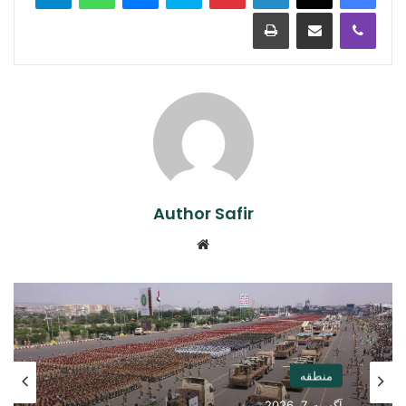
Print
Share via Email
Viber
Author Safir
Website
منطقه
آگست 7, 2026