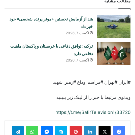
مطالب مشابه
هند از آزمایش نخستین «موتر پرنده شخصی» خود
خبر داد
آگست 7, 2026
ترکیه: توافق دفاعی با عربستان و پاکستان ماهیت
دفاعی دارد
آگست 7, 2026
#ایران #تهران #مراسم_وداع #رهبر_شهید
ویدئوی مرتبط با خبر را از لینک زیر ببینید
https://t.me/SafirTelevision1/33720
legram
WhatsApp
Messenger
Skype
Pinterest
LinkedIn