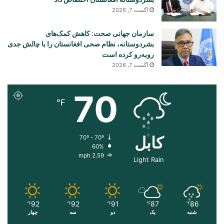
آگست 7, 2026
سازمان جهانی صحت: کاهش کمک‌های
بشردوستانه، نظام صحی افغانستان را با چالش جدی
روبه‌رو کرده است
آگست 7, 2026
70
℉
کابل
70º - 70º
60%
2.59 mph
Light Rain
92
92
91
87
86
℉
℉
℉
℉
℉
شنبه
یک
دو
سه
چهار