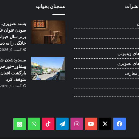
نشرات
همچنان بخوانید
بسته تصویری: |
ن
سودن عنوان ع
برتر سال حیوان
خانگی را به دس
آگست 9, 2026
ای ویدیوئی
مسدودشدن شاه
ای تصویری
پیشاور–تورخم 
بازگشت افغان‌ه
 معارف
متوقف کرد
آگست 9, 2026
WhatsApp
TikTok
Telegram
Instagram
YouTube
Facebook
X
atsApp