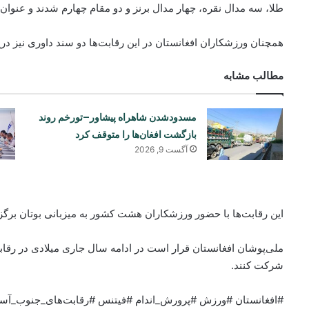
طلا، سه مدال نقره، چهار مدال برنز و دو مقام چهارم شدند و عنو
همچنان ورزشکاران افغانستان در این رقابت‌ها دو سند داوری نیز دریا
مطالب مشابه
مسدودشدن شاهراه پیشاور–تورخم روند
بازگشت افغان‌ها را متوقف کرد
آگست 9, 2026
این رقابت‌ها با حضور ورزشکاران هشت کشور به میزبانی بوتان برگ
ملی‌پوشان افغانستان قرار است در ادامه سال جاری میلادی در رقابت
شرکت کنند.
#افغانستان #ورزش #پرورش_اندام #فیتنس #رقابت‌های_جنوب_آسیا