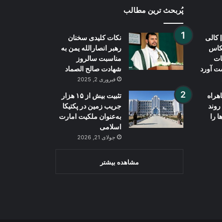
پُربحث ترین مطالب
 کالی
نکات کلیدی سخنان
کاس
رهبر انصارالله یمن به
ات
مناسبت سالروز
ت آورد
شهادت صالح الصماد
فبروری 2, 2025
راه
تثبیت بیش از ۱۵ هزار
روند
جریب زمین در پکتیکا
ا را
به‌عنوان ملکیت امارت
اسلامی
جولای 21, 2026
مشاهده بیشتر
Wh