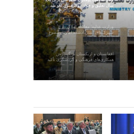
سال تعلیق و جواز دو پوهنتون لغو شد
وزارت عدلیه: معامله املاک در
شهرک‌های استردادشده امارتی ممنوع
است
افغانستان و ازبکستان بر گسترش
همکاری‌های فرهنگی و گردشگری تأکید
کردند
آغاز ساخت مسلخ جدید دولتی در شهر
غزنی با هزینه بیش از ۱۵ میلیون افغانی
جریان آمادگی‌ها برای گرامی‌داشت از ۲۴
اسد در مزارشریف