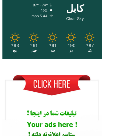
کابل
87º - 74º
19%
5.44 mph
Clear Sky
93
91
91
90
87
℉
℉
℉
℉
℉
یک
دو
سه
چهار
پنج