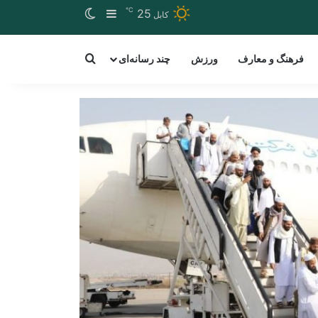
℃
Switch skin
Sidebar
25
کابل
arch for a word
فرهنگ و معارف
ورزش
چند رسانه‌ای