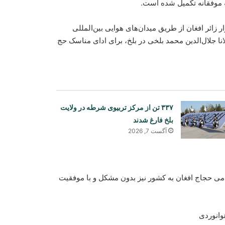
ه موفقانه تکمیل شده است.
 خبرنامه این وزارت، در موسم حج سال جاری، حدود ۳۰ هزار زائر افغان از طریق میدان‌های هوایی بین‌المللی
انا جلال‌الدین محمد بلخی در بلخ، برای ادای مناسک حج
۳۳۷ تن از مرکز تربیوی شرطه در ولایت
بلخ فارغ شدند
آگست 7, 2026
افغانستان و آذربایجان درباره همکاری‌های
می حجاج افغان به کشور نیز بدون مشکل و با موفقیت
محیط زیستی گفت‌وگو کردند
وانوردی
آغاز واردات تجهیزات برقی معیاری از