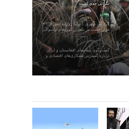
نگرانی جدی است
گزارش شهری: | تولید روزانه بیش از ۴۰
هزار خشت در یکی از کوره‌های ولسوالی
فیروز نخچیر سمنگان
گفت‌وگوی مقام‌های افغانستان و ایران
درباره گسترش همکاری‌های اقتصادی و
تجارتی
کمک تجهیزات طبی به ارزش ۵۰۰ هزار
دالر به ریاست صحت عامه بغلان
افغانستان و آذربایجان درباره همکاری‌های
محیط زیستی گفت‌وگو کردند
آغاز واردات تجهیزات برقی معیاری از