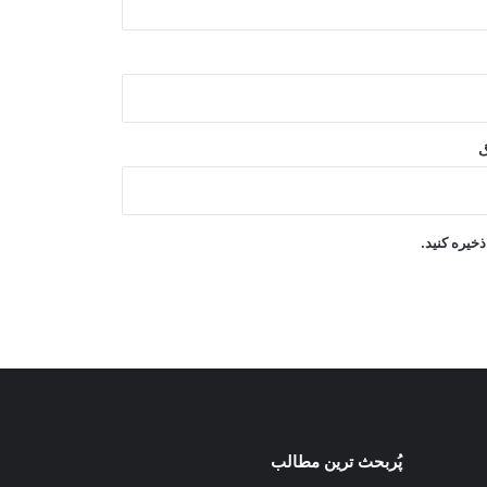
امریکا: تهدید داعش خراسان همچنان یک
نگرانی جدی است
گزارش شهری: | تولید روزانه بیش از ۴۰
هزار خشت در یکی از کوره‌های ولسوالی
فیروز نخچیر سمنگان
گ
گفت‌وگوی مقام‌های افغانستان و ایران
درباره گسترش همکاری‌های اقتصادی و
تجارتی
خیره کنید.
کمک تجهیزات طبی به ارزش ۵۰۰ هزار
دالر به ریاست صحت عامه بغلان
پُربحث ترین مطالب