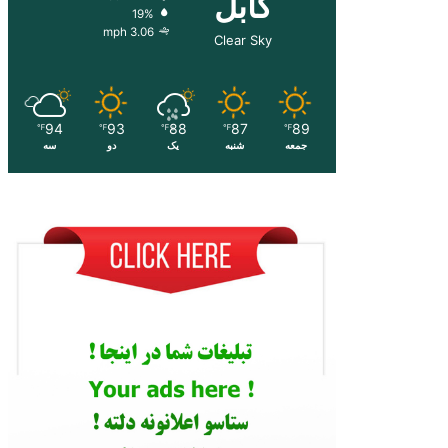
کابل
19%
3.06 mph
Clear Sky
94
93
88
87
89
℉
℉
℉
℉
℉
جمعه
شنبه
یک
دو
سه