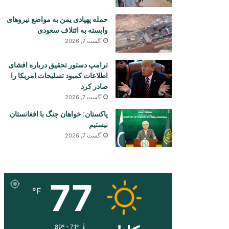
حمله پهپادی یمن به مواضع نیروهای
وابسته به ائتلاف سعودی
آگست 7, 2026
ترامپ دستور تحقیق درباره افشای
اطلاعات کمبود تسلیحات امریکا را
صادر کرد
آگست 7, 2026
پاکستان: خواهان جنگ با افغانستان
نیستیم
آگست 7, 2026
77
℉
89º - 71º