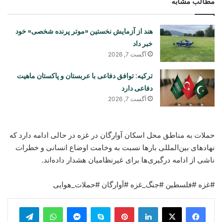
مطالب مشابه
هند از آزمایش نخستین «موتر پرنده شخصی» خود
خبر داد
آگست 7, 2026
ترکیه: توافق دفاعی با عربستان و پاکستان ماهیت
دفاعی دارد
آگست 7, 2026
حملات به مناطق محل اسکان آوارگان در غزه در حالی ادامه دارد که
نهادهای بین‌المللی بارها نسبت به وخامت اوضاع انسانی و خطرات
ناشی از ادامه درگیری‌ها برای غیرنظامیان هشدار داده‌اند.
#غزه #فلسطین #جنگ_غزه #آوارگان #حملات_هوایی
legram
WhatsApp
Messenger
Skype
Pinterest
LinkedIn