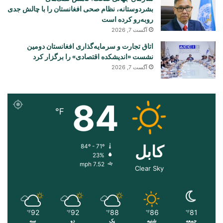
بشردوستانه، نظام صحی افغانستان را با چالش جدی
روبه‌رو کرده است
آگست 7, 2026
اتاق تجارت و سرمایه‌گذاری افغانستان دومین
نشست «اندیشکده اقتصادی» را برگزار کرد
آگست 7, 2026
84
℉
کابل
84º - 71º
23%
7.52 mph
Clear Sky
92
92
88
86
81
℉
℉
℉
℉
℉
جمعه
شنبه
یک
دو
سه