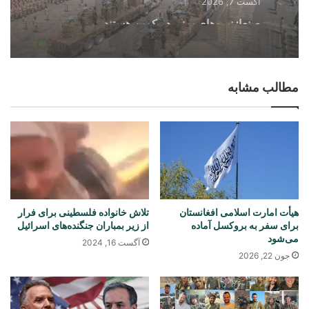
منطقه
جده میزبان امضای توافق دفاعی سه‌جانبه
عربستان، ترکیه و پاکستان
آگست 7, 2026
مطالب مشابه
صنعا: نیروهای یمنی در کمین هستند
هیأت امارت اسلامی افغانستان
تلاش خانواده فلسطینی برای فرار
برای سفر به بروکسل آماده
از زیر بمباران جنگنده‌های اسرائیل
می‌شود
آگست 16, 2024
جون 22, 2026