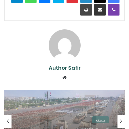
Print
Share via Email
Viber
Author Safir
Website
منطقه
آگست 7, 2026