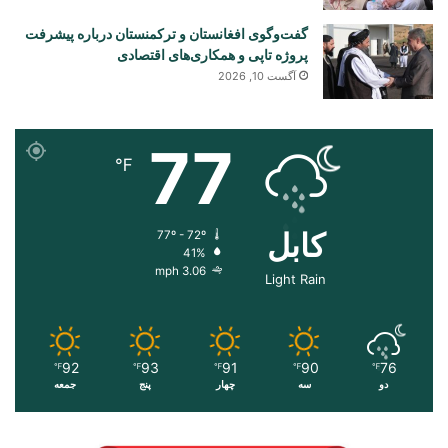
گفت‌وگوی افغانستان و ترکمنستان درباره پیشرفت
پروژه تاپی و همکاری‌های اقتصادی
آگست 10, 2026
77
℉
کابل
77º - 72º
41%
3.06 mph
Light Rain
92
93
91
90
76
℉
℉
℉
℉
℉
دو
سه
چهار
پنج
جمعه