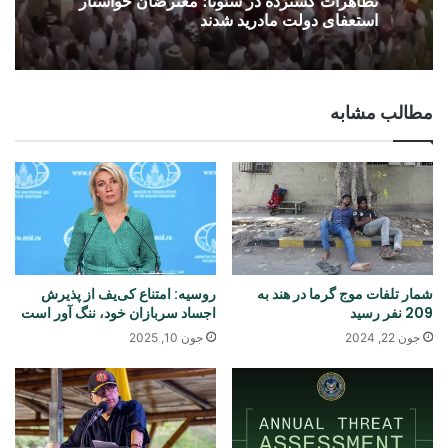
تظاهرات گسترده در سئوتا؛ معترضان خواستار
استعفای دولت مادرید شدند
مطالب مشابه
شمار تلفات موج گرما در هند به
روسیه: امتناع کی‌یف از پذیرش
209 نفر رسید
اجساد سربازان خود، ننگ آور است
جون 22, 2024
جون 10, 2025