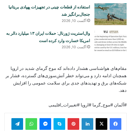
استفاده از قطعات چینی در تجهیزات پهپادی بریتانیا
جنجال‌برانگیز شد
آگست 10, 2026
وال‌استریت ژورنال: حملات ایران ۱۳ میلیارد دالر به
امریکا خسارت وارد کرده است
آگست 10, 2026
مقام‌های هواشناسی هشدار داده‌اند که موج گرمای شدید در اروپا
همچنان ادامه دارد و می‌تواند خطر آتش‌سوزی‌های گسترده، فشار بر
شبکه‌های برق و تهدیدهای جدی برای سلامت عمومی را افزایش
دهد.
#آلمان #موج_گرما #اروپا #تغییرات_اقلیمی
legram
WhatsApp
Messenger
Skype
Pinterest
LinkedIn
Print
Share via Email
Viber