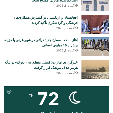
استردادشده امارتی ممنوع است
آگست 8, 2026
افغانستان و ازبکستان بر گسترش همکاری‌های
فرهنگی و گردشگری تأکید کردند
آگست 8, 2026
آغاز ساخت مسلخ جدید دولتی در شهر غزنی با هزینه
بیش از ۱۵ میلیون افغانی
آگست 8, 2026
خبرگزاری امارات: کشتی متعلق به «ادنوک» در تنگه
هرمز هدف موشک قرار گرفت
آگست 8, 2026
72
℉
72º - 71º