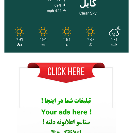
کابل
69%
4.12 mph
Clear Sky
91
91
91
87
71
℉
℉
℉
℉
℉
شنبه
یک
دو
سه
چهار