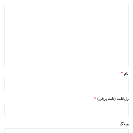
د
ی
د
گ
ا
ه
*
نام
*
رایانامه (نامه برقی)
*
وبلاگ