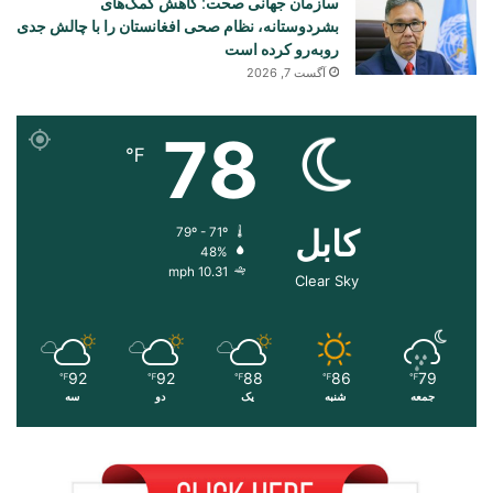
سازمان جهانی صحت: کاهش کمک‌های
بشردوستانه، نظام صحی افغانستان را با چالش جدی
روبه‌رو کرده است
آگست 7, 2026
78
℉
کابل
79º - 71º
48%
10.31 mph
Clear Sky
92
92
88
86
79
℉
℉
℉
℉
℉
جمعه
شنبه
یک
دو
سه