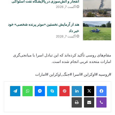
انفجار و آتش‌سوزی در پالایشگاه نفت اسلواکی
آگست 7, 2026
هند از آزمایش نخستین «موتر پرنده شخصی» خود
خبر داد
آگست 7, 2026
مقام‌های روسی تأکید کرده‌اند که این تبادل اسرا با میانجی‌گری
امارات متحده عربی انجام شده است.
#روسیه #اوکراین #اسرا #جنگ_اوکراین #امارات
legram
WhatsApp
Messenger
Skype
Pinterest
LinkedIn
Print
Share via Email
Viber