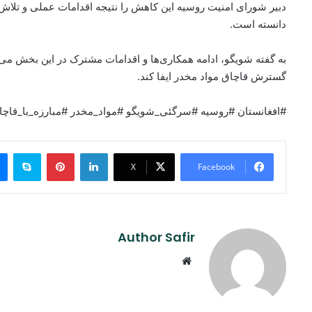
دبیر شورای امنیت روسیه این کاهش را نتیجه اقدامات عملی و تلاش‌ه
دانسته است.
به گفته شویگو، ادامه همکاری‌ها و اقدامات مشترک در این بخش می‌
گسترش قاچاق مواد مخدر ایفا کند.
#افغانستان #روسیه #سرگئی_شویگو #مواد_مخدر #مبارزه_با_قاچ
ype
Pinterest
LinkedIn
X
Facebook
Author Safir
Website