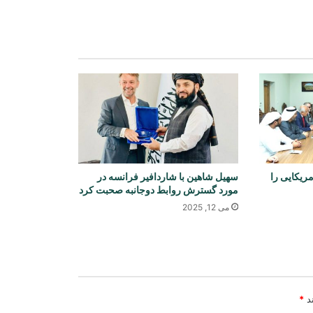
کرد و از تمایل به توافق سخن گفت
آزادی ۳۲۵ مهاجر افغان از زندان‌های
پاکستان و بازگشت آنان به کشور
نشست چهارجانبه عربستان، پاکستان،
مصر و ترکیه بر کاهش تنش‌های
منطقه‌ای تأکید کرد
ریکایی را
سهیل شاهین با شاردافیر فرانسه در
حملات هوایی رژیم صهیونیستی به جنوب
مورد گسترش روابط دوجانبه صحبت کرد
لبنان
می 12, 2025
وقوع دو انفجار در نزدیکی یک نفتکش در
تنگه هرمز
ند
*
آغاز ساخت یک باب مکتب به هزینه ۱۰