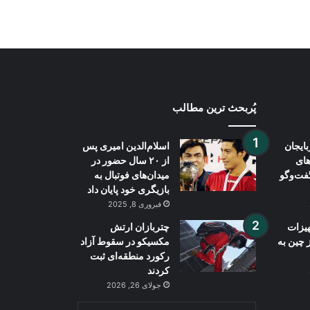
کرد و از تمایل به توافق سخن گفت
پُربحث ترین مطالب
بایجان
اسلام‌الدین امیری پس
های
از ۲۰ سال حضور در
فت‌وگو
میدان‌های فوتبال به
بازیگری خود پایان داد
فبروری 8, 2025
هیزات
چتربازان ارتش
 چین به
مکسیکو در سقوط آزاد
رکورد منطقه‌ای ثبت
کردند
جولای 26, 2026