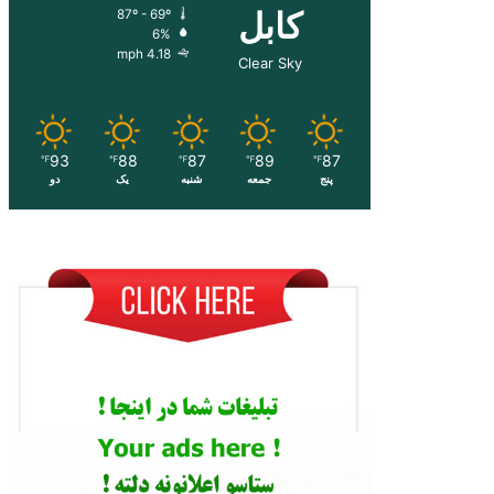
کابل
87º - 69º
6%
4.18 mph
Clear Sky
93
88
87
89
87
℉
℉
℉
℉
℉
پنج
جمعه
شنبه
یک
دو