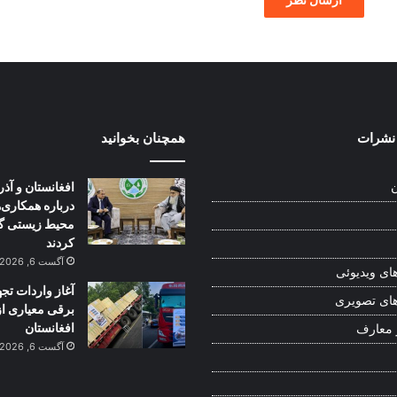
نشرات
همچنان بخوانید
افغانستان و آذر
ن
درباره همکاری‌
محیط زیستی گ
کردند
آگست 6, 2026
ای ویدیوئی
آغاز واردات تج
ای تصویری
برقی معیاری از
افغانستان
 معارف
آگست 6, 2026