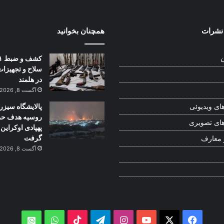
نشرات
همچنان بخوانید
ن
سلاح و تجهیزا
در هلمند
آگست 8, 2026
پالایشگاه سیزر
ای ویدیوئی
روسیه هدف حم
ای تصویری
پهپادی اوکراین 
گرفت
 معارف
آگست 8, 2026
WhatsApp
TikTok
Telegram
Instagram
YouTube
Facebook
X
atsApp