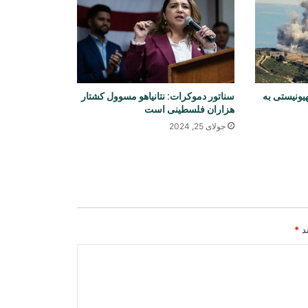
گفت‌وگوی مقام‌های افغانستان و ایران
درباره گسترش همکاری‌های اقتصادی و
تجارتی
افغانستان و آذربایجان درباره همکاری‌های
محیط زیستی گفت‌وگو کردند
سناتور دموکرات: نتانیاهو مسوول کشتار
یونیستی به
هزاران فلسطینی است
جولای 25, 2024
ترامپ بار دیگر ایران را به حمله تهدید
کرد و از تمایل به توافق سخن گفت
ترکیه: توافق دفاعی با عربستان و
پاکستان ماهیت دفاعی دارد
ند
*
یونیسف: در ۳۰۰ روز پس از آتش‌بس
غزه، دست‌کم ۳۰۰ کودک جان باخته‌اند