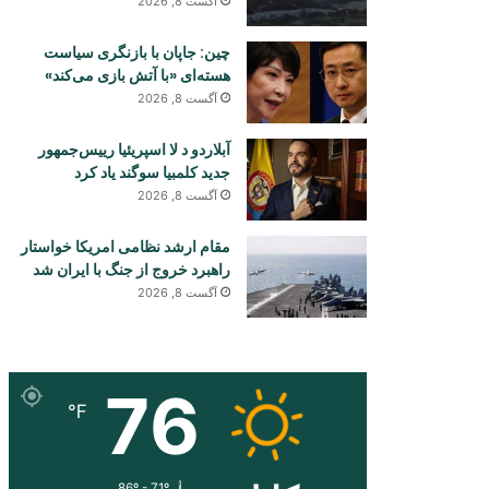
آگست 8, 2026
چین: جاپان با بازنگری سیاست
هسته‌ای «با آتش بازی می‌کند»
آگست 8, 2026
آبلاردو د لا اسپریئیا رییس‌جمهور
جدید کلمبیا سوگند یاد کرد
آگست 8, 2026
مقام ارشد نظامی امریکا خواستار
راهبرد خروج از جنگ با ایران شد
آگست 8, 2026
76
℉
86º - 71º