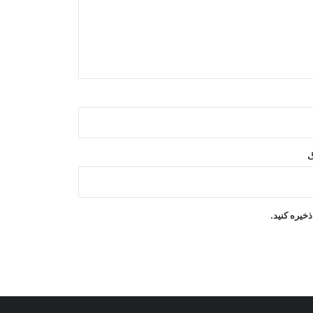
صنعا: نیروهای یمنی در کمین هستند
جده میزبان امضای توافق دفاعی
سه‌جانبه عربستان، ترکیه و پاکستان
حمله پهپادی یمن به مواضع نیروهای
وابسته به ائتلاف سعودی
گ
خیره کنید.