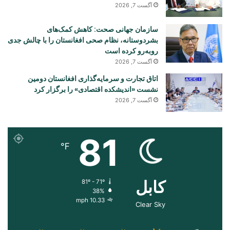
آگست 7, 2026
سازمان جهانی صحت: کاهش کمک‌های
بشردوستانه، نظام صحی افغانستان را با چالش جدی
روبه‌رو کرده است
آگست 7, 2026
اتاق تجارت و سرمایه‌گذاری افغانستان دومین
نشست «اندیشکده اقتصادی» را برگزار کرد
آگست 7, 2026
81
℉
کابل
81º - 71º
38%
10.33 mph
Clear Sky