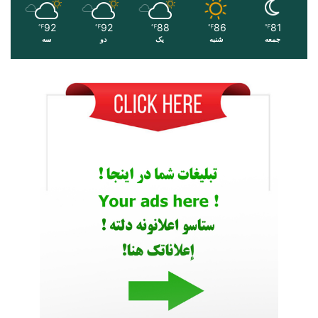
92
92
88
86
81
℉
℉
℉
℉
℉
جمعه
شنبه
یک
دو
سه