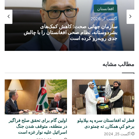
افغانستان
آگست 7, 2026
سازمان جهانی صحت: کاهش کمک‌های
بشردوستانه، نظام صحی افغانستان را با چالش
جدی روبه‌رو کرده است
مطالب مشابه
قطر له افغانستان سره په بېلابېلو
اولین گام برای تحقق صلح فراگیر
برخو کې همکارۍ ته چمتو دی
در منطقه، متوقف شدن جنگ
اسرائیل علیه نوار غزه است
آگست 25, 2024