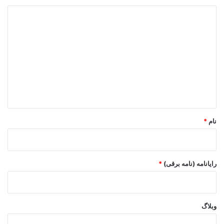
د
ی
د
گ
ا
ه
*
نام
*
رایانامه (نامه برقی)
*
وبلاگ