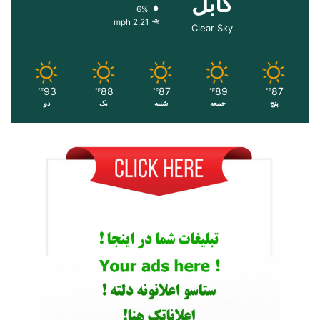
کابل
6%
2.21 mph
Clear Sky
93
88
87
89
87
℉
℉
℉
℉
℉
پنج
جمعه
شنبه
یک
دو