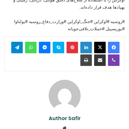
پهپادها هدف قرار داده‌اند.
#روسیه #اوکراین #جنگ_اوکراین #وزارت_دفاع_روسیه #پولتاوا
#بوریسپیل #حملات_تلافی‌جویانه
legram
WhatsApp
Messenger
Skype
Pinterest
LinkedIn
Print
Share via Email
Viber
Author Safir
Website