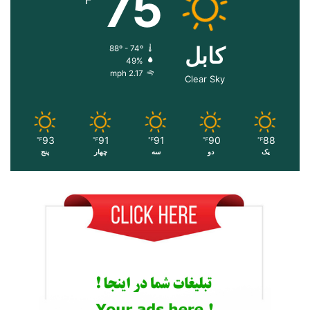
75
کابل
88º - 74º
49%
2.17 mph
Clear Sky
93
91
91
90
88
℉
℉
℉
℉
℉
یک
دو
سه
چهار
پنج