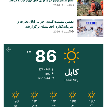
سقوط هلیکوپتر در برازیل جان چهار تن را گرفت
آگست 9, 2026
دهمین نشست کمیته اجرایی اتاق تجارت و
سرمایه‌گذاری افغانستان برگزار شد
آگست 9, 2026
86
℉
کابل
87º - 74º
19%
5.44 mph
Clear Sky
93
91
91
90
87
℉
℉
℉
℉
℉
یک
دو
سه
چهار
پنج