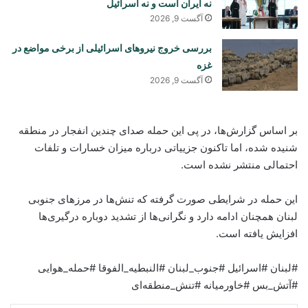
نه ایران است و نه اسرائیل
آگست 9, 2026
بررسی خروج نیروهای اسرائیلی از برخی مواضع در
غزه
آگست 9, 2026
بر اساس گزارش‌ها، در پی این حمله صدای چندین انفجار در منطقه
شنیده شده، اما تاکنون جزییاتی درباره میزان خسارات و تلفات
احتمالی منتشر نشده است.
این حمله در شرایطی صورت گرفته که تنش‌ها در مرزهای جنوبی
لبنان همچنان ادامه دارد و نگرانی‌ها از تشدید دوباره درگیری‌ها
افزایش یافته است.
#لبنان #اسرائیل #جنوب_لبنان #النبطیه_الفوقا #حمله_هوایی
#آتش_بس #خاورمیانه #تنش_منطقه‌ای