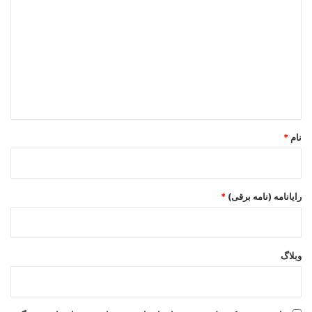
ی
د
گ
ا
ه
*
نام
*
رایانامه (نامه برقی)
*
وبلاگ