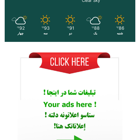
Clear Sky
92
93
91
88
86
℉
℉
℉
℉
℉
شنبه
یک
دو
سه
چهار