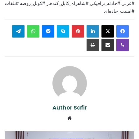
#غزنی #حادثه_ترافیکی #شاهراه_کابل_کندهار #کوتل_روضه #تلفات
#امنیت_جاده‌ای
legram
WhatsApp
Messenger
Skype
Pinterest
LinkedIn
Print
Share via Email
Viber
Author Safir
Website