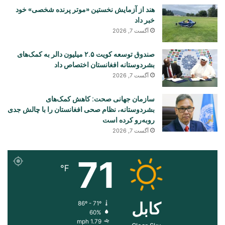
هند از آزمایش نخستین «موتر پرنده شخصی» خود
خبر داد
آگست 7, 2026
صندوق توسعه کویت ۲.۵ میلیون دالر به کمک‌های
بشردوستانه افغانستان اختصاص داد
آگست 7, 2026
سازمان جهانی صحت: کاهش کمک‌های
بشردوستانه، نظام صحی افغانستان را با چالش جدی
روبه‌رو کرده است
آگست 7, 2026
71
℉
کابل
86º - 71º
60%
1.79 mph