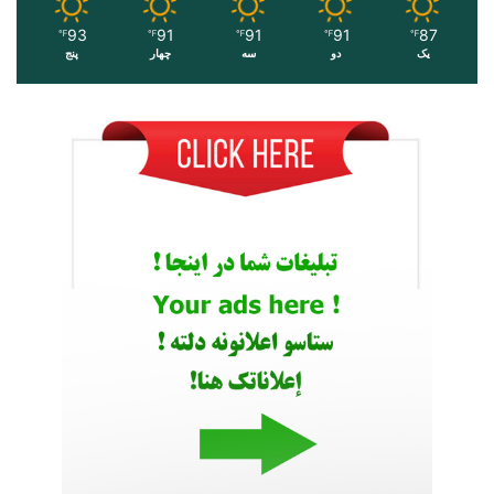
93
91
91
91
87
℉
℉
℉
℉
℉
یک
دو
سه
چهار
پنج