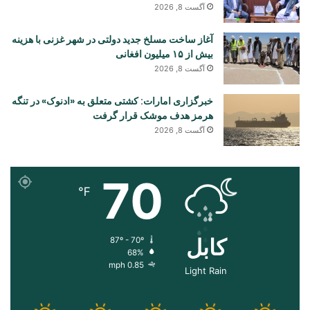
آگست 8, 2026
آغاز ساخت مسلخ جدید دولتی در شهر غزنی با هزینه
بیش از ۱۵ میلیون افغانی
آگست 8, 2026
خبرگزاری امارات: کشتی متعلق به «ادنوک» در تنگه
هرمز هدف موشک قرار گرفت
آگست 8, 2026
70
℉
کابل
87º - 70º
68%
0.85 mph
Light Rain