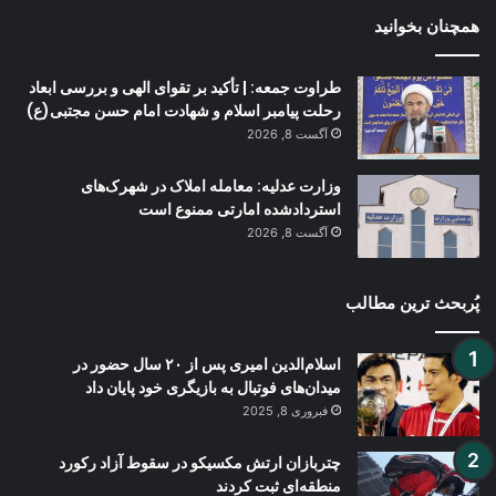
همچنان بخوانید
طراوت جمعه: | تأکید بر تقوای الهی و بررسی ابعاد
رحلت پیامبر اسلام و شهادت امام حسن مجتبی(ع)
آگست 8, 2026
وزارت عدلیه: معامله املاک در شهرک‌های
استردادشده امارتی ممنوع است
آگست 8, 2026
پُربحث ترین مطالب
اسلام‌الدین امیری پس از ۲۰ سال حضور در
میدان‌های فوتبال به بازیگری خود پایان داد
فبروری 8, 2025
چتربازان ارتش مکسیکو در سقوط آزاد رکورد
منطقه‌ای ثبت کردند