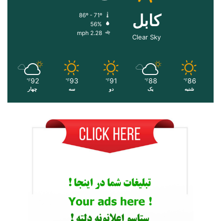
کابل
86º - 71º
56%
2.28 mph
Clear Sky
92
93
91
88
86
℉
℉
℉
℉
℉
شنبه
یک
دو
سه
چهار