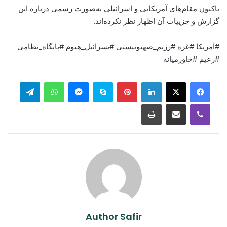
تاکنون مقام‌های آمریکایی و اسرائیلی به‌صورت رسمی درباره این
گزارش و جزییات آن اظهار نظر نکرده‌اند.
#آمریکا #غزه #رژیم_صهیونیستی #یسرائیل_هیوم #پایگاه_نظامی
#رعیم #خاورمیانه
legram
WhatsApp
Messenger
Skype
Pinterest
LinkedIn
Print
Share via Email
Viber
Author Safir