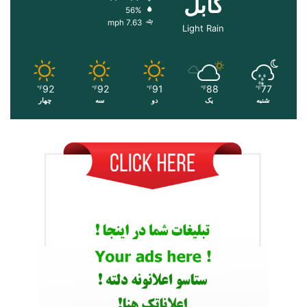
کابل
56%
7.63 mph
Light Rain
92
92
91
88
77
℉
℉
℉
℉
℉
شنبه
یک
دو
سه
چهار