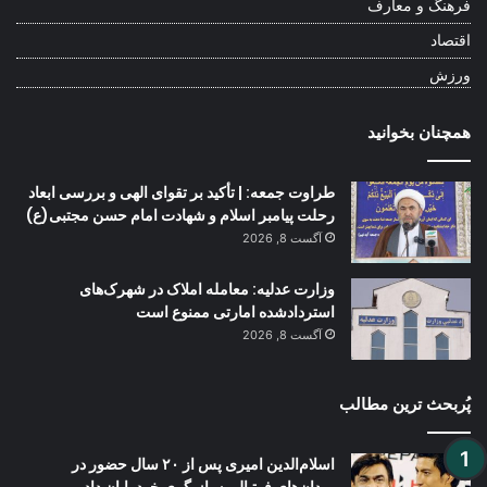
فرهنگ و معارف
اقتصاد
ورزش
همچنان بخوانید
طراوت جمعه: | تأکید بر تقوای الهی و بررسی ابعاد
رحلت پیامبر اسلام و شهادت امام حسن مجتبی(ع)
آگست 8, 2026
وزارت عدلیه: معامله املاک در شهرک‌های
استردادشده امارتی ممنوع است
آگست 8, 2026
پُربحث ترین مطالب
اسلام‌الدین امیری پس از ۲۰ سال حضور در
میدان‌های فوتبال به بازیگری خود پایان داد