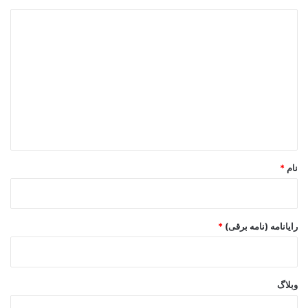
د
ی
د
گ
ا
ه
*
نام
*
رایانامه (نامه برقی)
*
وبلاگ