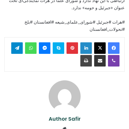
ارتباطی با این نهاد ندارد و شورای علما در هرات نمایندگی‌ای تحت
عنوان «جبرئیل و حومه» ندارد.
#هرات #جبرئیل #شورای_علمای_شیعه #افغانستان #بلخ
#تحولات_افغانستان
legram
WhatsApp
Messenger
Skype
Pinterest
LinkedIn
Print
Share via Email
Viber
Author Safir
Website