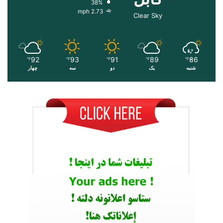
38%
2.73 mph
Clear Sky
92
93
91
89
86
℉
℉
℉
℉
℉
شنبه
یک
دو
سه
چهار