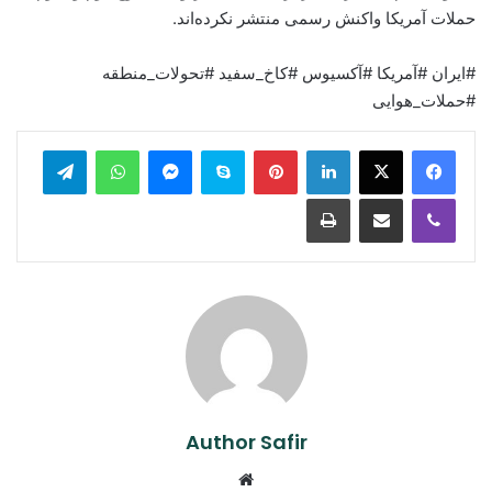
حملات آمریکا واکنش رسمی منتشر نکرده‌اند.
#ایران #آمریکا #آکسیوس #کاخ_سفید #تحولات_منطقه
#حملات_هوایی
legram
WhatsApp
Messenger
Skype
Pinterest
LinkedIn
Print
Share via Email
Viber
Author Safir
Website