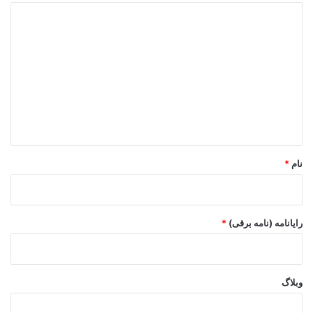
د
ی
د
گ
ا
ه
*
نام
*
رایانامه (نامه برقی)
*
وبلاگ