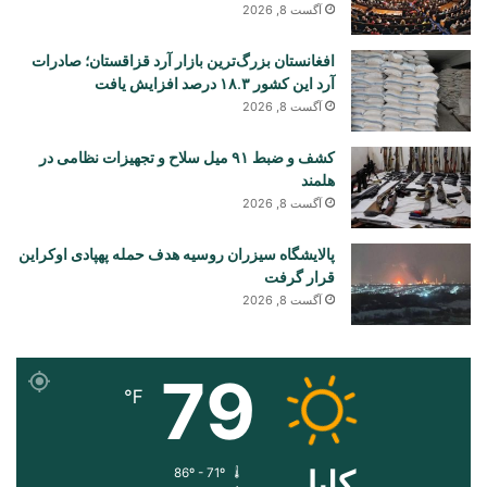
آگست 8, 2026
افغانستان بزرگ‌ترین بازار آرد قزاقستان؛ صادرات
آرد این کشور ۱۸.۳ درصد افزایش یافت
آگست 8, 2026
کشف و ضبط ۹۱ میل سلاح و تجهیزات نظامی در
هلمند
آگست 8, 2026
پالایشگاه سیزران روسیه هدف حمله پهپادی اوکراین
قرار گرفت
آگست 8, 2026
79
℉
کابل
86º - 71º