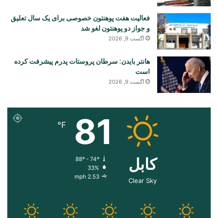
فعالیت هفت پوهنتون خصوصی برای یک سال تعلیق
و جواز دو پوهنتون لغو شد
آگست 9, 2026
هانتر بایدن: سرطان پروستات پدرم پیشرفت کرده
است
آگست 9, 2026
81
℉
کابل
88º - 74º
33%
2.53 mph
Clear Sky