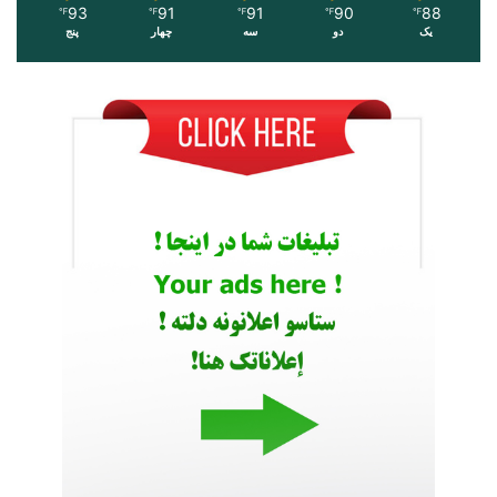
93
91
91
90
88
℉
℉
℉
℉
℉
یک
دو
سه
چهار
پنج