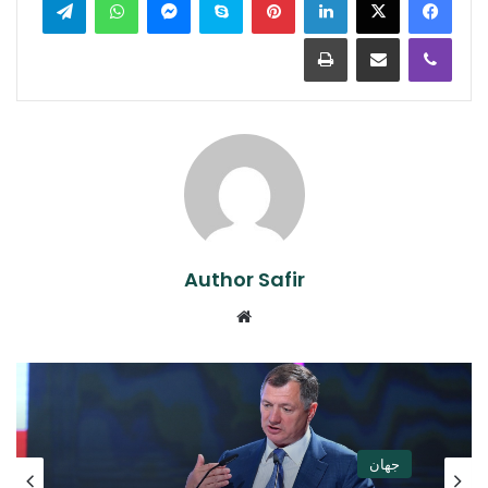
Print
Share via Email
Viber
Author Safir
Website
جهان