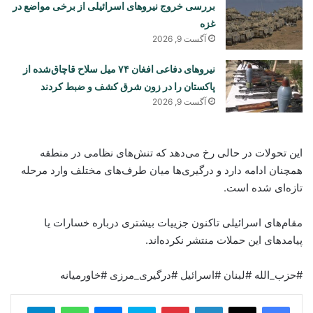
بررسی خروج نیروهای اسرائیلی از برخی مواضع در
غزه
آگست 9, 2026
نیروهای دفاعی افغان ۷۴ میل سلاح قاچاق‌شده از
پاکستان را در زون شرق کشف و ضبط کردند
آگست 9, 2026
این تحولات در حالی رخ می‌دهد که تنش‌های نظامی در منطقه
همچنان ادامه دارد و درگیری‌ها میان طرف‌های مختلف وارد مرحله
تازه‌ای شده است.
مقام‌های اسرائیلی تاکنون جزییات بیشتری درباره خسارات یا
پیامدهای این حملات منتشر نکرده‌اند.
#حزب_الله #لبنان #اسرائیل #درگیری_مرزی #خاورمیانه
legram
WhatsApp
Messenger
Skype
Pinterest
LinkedIn