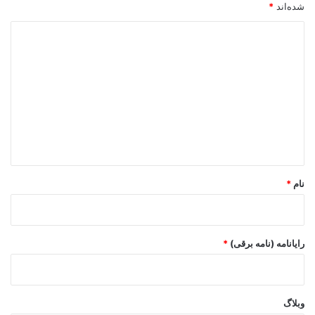
شده‌اند
*
د
ی
د
گ
ا
ه
*
نام
*
رایانامه (نامه برقی)
*
وبلاگ