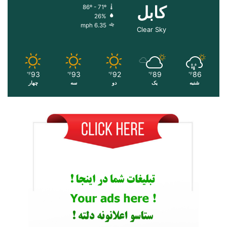
کابل
86º - 71º
26%
6.35 mph
Clear Sky
93
93
92
89
86
℉
℉
℉
℉
℉
شنبه
یک
دو
سه
چهار