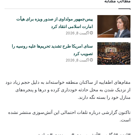
مطالب مشابه
ییس‌جمهور مولداوی از صدور ویزه برای هیأت
امارت اسلامی انتقاد کرد
آگست 8, 2026
سنای امریکا طرح تشدید تحریم‌ها علیه روسیه را
تصویب کرد
آگست 8, 2026
مقام‌های اطفاییه از ساکنان منطقه خواسته‌اند به دلیل حجم زیاد دود
از نزدیک شدن به محل حادثه خودداری کرده و درها و پنجره‌های
منازل خود را بسته نگه دارند.
تاکنون گزارشی درباره تلفات احتمالی این آتش‌سوزی منتشر نشده
است.
#لندن #انگلیس #آتش_سوزی #برموندزی #حوادث