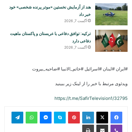
هند از آزمایش نخستین «موتر پرنده شخصی» خود
خبر داد
آگست 7, 2026
ترکیه: توافق دفاعی با عربستان و پاکستان ماهیت
دفاعی دارد
آگست 7, 2026
#ایران #لبنان #اسرائیل #خاتم_الانبیا #ضاحیه_بیروت
ویدئوی مرتبط با خبر را از لینک زیر ببینید
https://t.me/SafirTelevision1/32795
legram
WhatsApp
Messenger
Skype
Pinterest
LinkedIn
Print
Share via Email
Viber