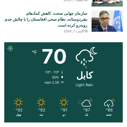
سازمان جهانی صحت: کاهش کمک‌های
بشردوستانه، نظام صحی افغانستان را با چالش جدی
روبه‌رو کرده است
آگست 7, 2026
70
℉
کابل
70º - 70º
60%
2.59 mph
Light Rain
92
92
91
87
86
℉
℉
℉
℉
℉
شنبه
یک
دو
سه
چهار