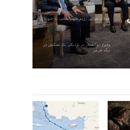
منطقه‌ای تأکید کرد
حملات هوایی رژیم صهیونیستی به جنوب
لبنان
وقوع دو انفجار در نزدیکی یک نفتکش در
تنگه هرمز
دیدار سرپرست سفارت افغانستان در
ترکمنستان با هیئت اتاق تجارت افغانستان
خلیل‌زاد: پاکستان نسبت به سه سال پیش
در وضعیت بدتری قرار دارد
هند: اظهارات سخن‌گوی اردوی پاکستان
نشان‌دهنده نگرانی اسلام‌آباد از روابط