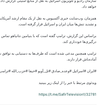
سازمان رادیو و تلویزیون اسرائیل به نقل از منابع امنیتی گزارش د
خواهد داد.
همزمان، وب‌سایت خبری آکسیوس به نقل از یک مقام ارشد آمریکایی 
و تشدید تنش‌ها میان ایران و اسرائیل قرار گرفته است.
براساس این گزارش، ترامپ گفته است که با بنیامین نتانیاهو تماس 
درگیری‌ها خودداری کند.
ترامپ همچنین مدعی شده است که طرف‌ها به دستیابی به توافق نز
آماده‌باش قرار دارند.
#ایران #اسرائیل #وعده_صادق #تل_آویو #حیفا #حزب_الله #ترامپ
ویدئوی مرتبط با خبر را از لینک زیر ببینید
https://t.me/SafirTelevision1/32781