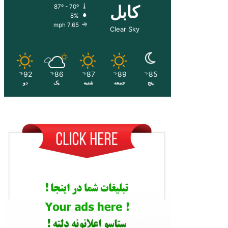
کابل
87º - 70º
8%
7.65 mph
Clear Sky
92
86
87
89
85
℉
℉
℉
℉
℉
پنج
جمعه
شنبه
یک
دو