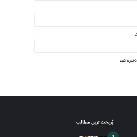
منطقه‌ای تأکید کرد
حملات هوایی رژیم صهیونیستی به جنوب
لبنان
گ
وقوع دو انفجار در نزدیکی یک نفتکش در
تنگه هرمز
خیره کنید.
دیدار سرپرست سفارت افغانستان در
ترکمنستان با هیئت اتاق تجارت افغانستان
پُربحث ترین مطالب