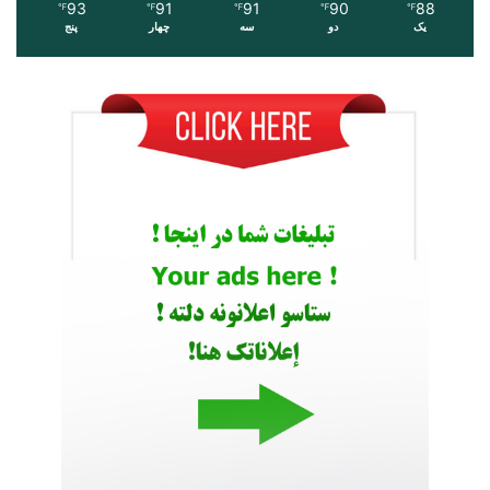
93
91
91
90
88
℉
℉
℉
℉
℉
یک
دو
سه
چهار
پنج