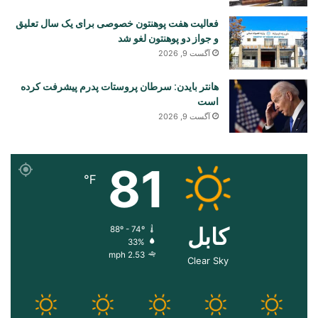
فعالیت هفت پوهنتون خصوصی برای یک سال تعلیق
و جواز دو پوهنتون لغو شد
آگست 9, 2026
هانتر بایدن: سرطان پروستات پدرم پیشرفت کرده
است
آگست 9, 2026
81
℉
کابل
88º - 74º
33%
2.53 mph
Clear Sky