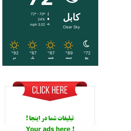
کابل
72º - 70º
24%
3.02 mph
Clear Sky
92
87
87
89
72
℉
℉
℉
℉
℉
پنج
جمعه
شنبه
یک
دو