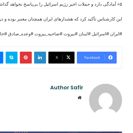
۵» آمادگی دارد و حملات اخیر رژیم اسرائیل را بی‌پاسخ نخواهد گذاشت.
این کارشناس تأکید کرد که هشدارهای ایران همچنان معتبر بوده و در 
#ایران #اسرائیل #لبنان #بیروت #ضاحیه_بیروت #وعده_صادق #خاو
ype
Pinterest
LinkedIn
X
Facebook
Author Safir
Website