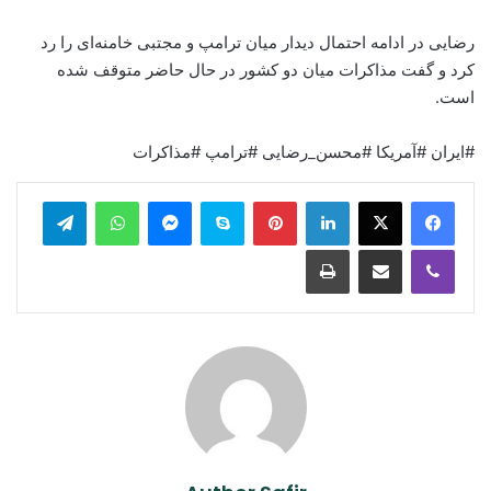
رضایی در ادامه احتمال دیدار میان ترامپ و مجتبی خامنه‌ای را رد
کرد و گفت مذاکرات میان دو کشور در حال حاضر متوقف شده
است.
#ایران #آمریکا #محسن_رضایی #ترامپ #مذاکرات
legram
WhatsApp
Messenger
Skype
Pinterest
LinkedIn
Print
Share via Email
Viber