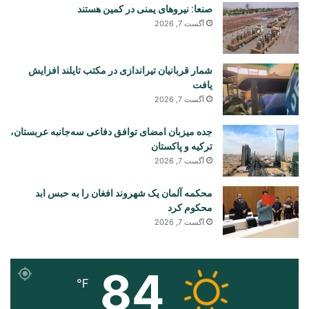
صنعا: نیروهای یمنی در کمین هستند
آگست 7, 2026
شمار قربانیان تیراندازی در مکتب تایلند افزایش
یافت
آگست 7, 2026
جده میزبان امضای توافق دفاعی سه‌جانبه عربستان،
ترکیه و پاکستان
آگست 7, 2026
محکمه آلمان یک شهروند افغان را به حبس ابد
محکوم کرد
آگست 7, 2026
84
℉