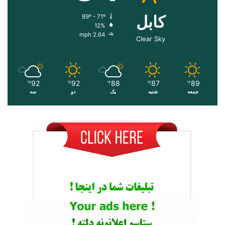
کابل
89º - 71º
12%
2.64 mph
Clear Sky
92
92
88
87
89
℉
℉
℉
℉
℉
جمعه
شنبه
یک
دو
سه