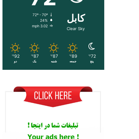
کابل
72º - 70º
24%
3.02 mph
Clear Sky
92
87
87
89
72
℉
℉
℉
℉
℉
پنج
جمعه
شنبه
یک
دو