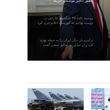
کاهش ذخایر موشکی آمریکا
روسیه علیه ۳۵ جنگجوی خارجی در
دوسیه تهاجم به کورسک اعلام جرم کرد
ترامپ بار دیگر ایران را به حمله تهدید
کرد و از تمایل به توافق سخن گفت
سازمان جهانی صحت: شیوع سریع ابولا
بیش از ۱۷۰۰ قربانی گرفته است
چین دو ماهواره فراطیفی «چشم هوشمند
شرقی» را با موفقیت پرتاب کرد
روسیه از سرنگونی ۲۰۰ پهپاد اوکراینی