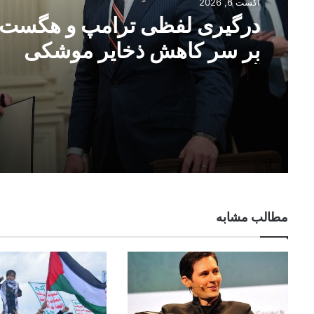
آگست 6, 2026
درگیری لفظی ترامپ و هگست
بر سر کاهش ذخایر موشکی
آمریکا
مطالب مشابه