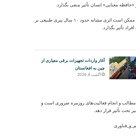
حافظه معنایی» انسان تأثیر منفی بگذارد.
به گفته پژوهشگران، قرار گرفتن طولانی‌مدت در معرض هوای آلوده ممکن است اثری مشابه حدود ۱۰ سال پیری طبیعی بر
راد تأثیر بگذارد.
آغاز واردات تجهیزات برقی معیاری از
چین به افغانستان
آگست 6, 2026
چین دو ماهواره فراطیفی «چشم هوشمند
ک مطالب و انجام فعالیت‌های روزمره ضروری است و
شرقی» را با موفقیت پرتاب کرد
ز تحت تأثیر قرار دهد.
_و_فناوری
روسیه از سرنگونی ۲۰۰ پهپاد اوکراینی
در یک روز خبر داد