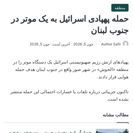
منطقه
حمله پهپادی اسرائیل به یک موتر در
جنوب لبنان
Author Safir
جون 5, 2026
آخرین آپدیت : جون 5, 2026
پهپادهای ارتش رژیم صهیونیستی اسرائیل یک دستگاه موتر را در
منطقه «الحوش» در شهر صور واقع در جنوب لبنان هدف حمله
هوایی قرار دادند.
تاکنون جزییاتی درباره تلفات یا خسارات احتمالی این حمله منتشر
نشده است.
مطالب مشابه
هند از آزمایش نخستین «موتر پرنده شخصی» خود