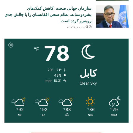
سازمان جهانی صحت: کاهش کمک‌های
بشردوستانه، نظام صحی افغانستان را با چالش جدی
روبه‌رو کرده است
آگست 7, 2026
78
℉
کابل
79º - 71º
48%
10.31 mph
Clear Sky
92
92
88
86
79
℉
℉
℉
℉
℉
جمعه
شنبه
یک
دو
سه