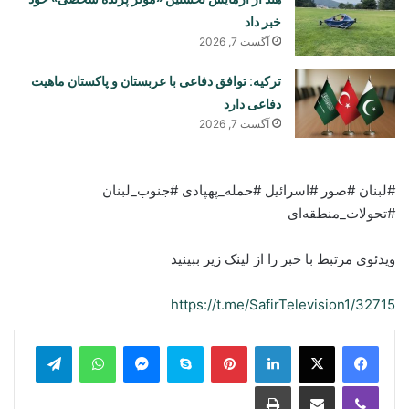
خبر داد
آگست 7, 2026
ترکیه: توافق دفاعی با عربستان و پاکستان ماهیت
دفاعی دارد
آگست 7, 2026
#لبنان #صور #اسرائیل #حمله_پهپادی #جنوب_لبنان
#تحولات_منطقه‌ای
ویدئوی مرتبط با خبر را از لینک زیر ببینید
https://t.me/SafirTelevision1/32715
legram
WhatsApp
Messenger
Skype
Pinterest
LinkedIn
Print
Share via Email
Viber