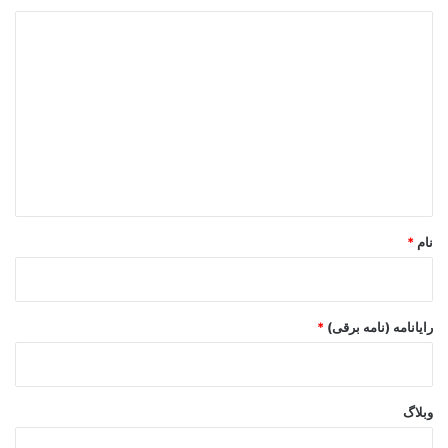
د
ی
د
گ
ا
ه
*
نام
*
رایانامه (نامه برقی)
*
وبلاگ