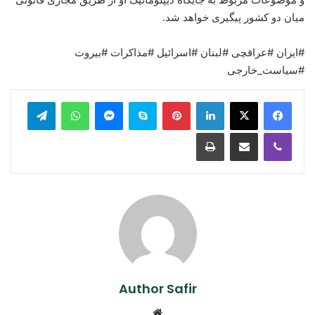
میان دو کشور پیگیری خواهد شد.
#ایران #عراقچی #لبنان #اسرائیل #مذاکرات #بیروت
#سیاست_خارجی
legram
WhatsApp
Messenger
Skype
Pinterest
LinkedIn
Print
Share via Email
Viber
Author Safir
Website