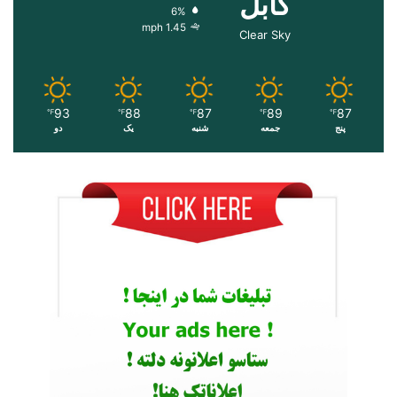
کابل
6%
1.45 mph
Clear Sky
93
88
87
89
87
℉
℉
℉
℉
℉
پنج
جمعه
شنبه
یک
دو