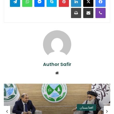
Print
Share via Email
Viber
Author Safir
Website
افغانستان