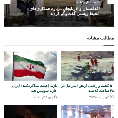
آگست 6, 2026
افغانستان
آغاز واردات تجهیزات برقی معیاری از چین به
آگست 6, 2026
افغانستان
مطالب مشابه
افغانستان و آذربایجان درباره همکاری‌های
محیط زیستی گفت‌وگو کردند
۵۰ کشته و زخمی ارتش اسرائیل در
تازه: | هیئت مذاکره‌کننده ایران
۴۸ ساعت گذشته
عازم سوئیس شد
آکتوبر 25, 2024
جون 20, 2026