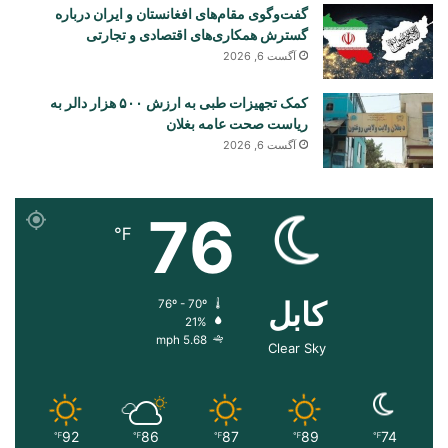
گفت‌وگوی مقام‌های افغانستان و ایران درباره
گسترش همکاری‌های اقتصادی و تجارتی
آگست 6, 2026
کمک تجهیزات طبی به ارزش ۵۰۰ هزار دالر به
ریاست صحت عامه بغلان
آگست 6, 2026
76
℉
کابل
76º - 70º
21%
5.68 mph
Clear Sky
92
86
87
89
74
℉
℉
℉
℉
℉