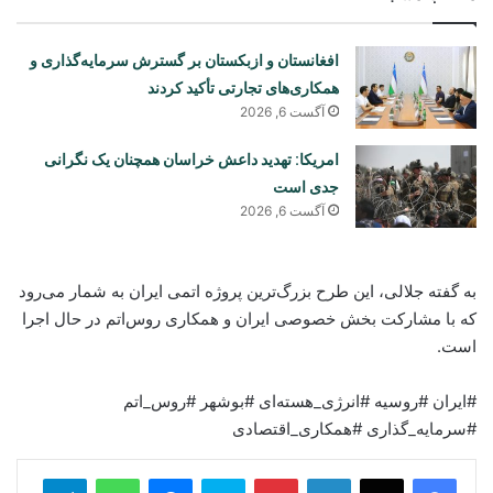
افغانستان و ازبکستان بر گسترش سرمایه‌گذاری و
همکاری‌های تجارتی تأکید کردند
آگست 6, 2026
امریکا: تهدید داعش خراسان همچنان یک نگرانی
جدی است
آگست 6, 2026
به گفته جلالی، این طرح بزرگ‌ترین پروژه اتمی ایران به شمار می‌رود
که با مشارکت بخش خصوصی ایران و همکاری روس‌اتم در حال اجرا
است.
#ایران #روسیه #انرژی_هسته‌ای #بوشهر #روس_اتم
#سرمایه_گذاری #همکاری_اقتصادی
legram
WhatsApp
Messenger
Skype
Pinterest
LinkedIn