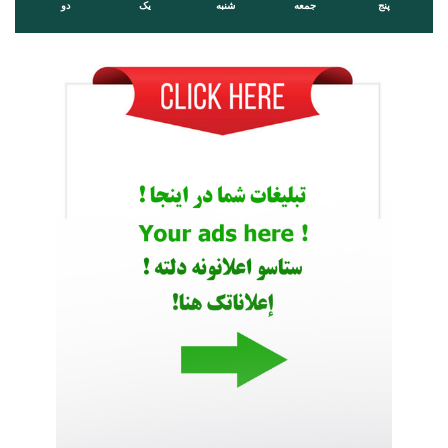
پنج
جمعه
شنبه
یک
دو