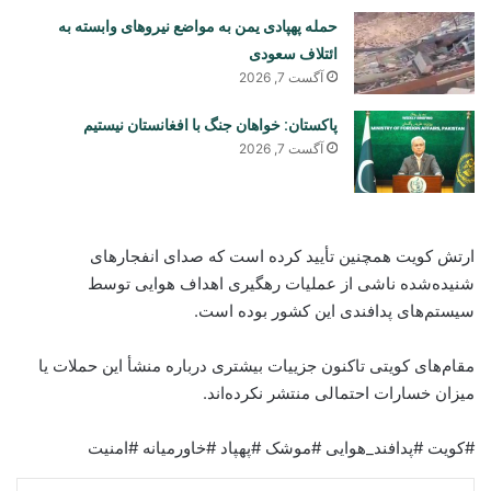
حمله پهپادی یمن به مواضع نیروهای وابسته به
ائتلاف سعودی
آگست 7, 2026
پاکستان: خواهان جنگ با افغانستان نیستیم
آگست 7, 2026
ارتش کویت همچنین تأیید کرده است که صدای انفجارهای
شنیده‌شده ناشی از عملیات رهگیری اهداف هوایی توسط
سیستم‌های پدافندی این کشور بوده است.
مقام‌های کویتی تاکنون جزییات بیشتری درباره منشأ این حملات یا
میزان خسارات احتمالی منتشر نکرده‌اند.
#کویت #پدافند_هوایی #موشک #پهپاد #خاورمیانه #امنیت