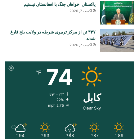
پاکستان: خواهان جنگ با افغانستان نیستیم
آگست 7, 2026
۳۳۷ تن از مرکز تربیوی شرطه در ولایت بلخ فارغ
شدند
آگست 7, 2026
74
℉
کابل
89º - 71º
22%
2.75 mph
Clear Sky
94
93
88
87
89
℉
℉
℉
℉
℉