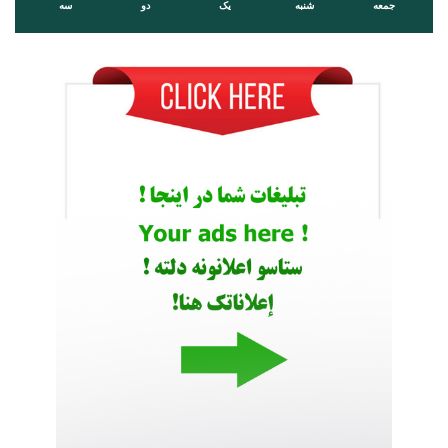
جمعه
شنبه
یک
دو
سه