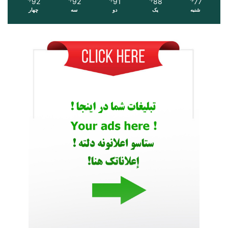
92
92
91
88
77
℉
℉
℉
℉
℉
شنبه
یک
دو
سه
چهار