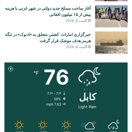
آغاز ساخت مسلخ جدید دولتی در شهر غزنی با هزینه
بیش از ۱۵ میلیون افغانی
آگست 8, 2026
خبرگزاری امارات: کشتی متعلق به «ادنوک» در تنگه
هرمز هدف موشک قرار گرفت
آگست 8, 2026
76
℉
کابل
77º - 71º
56%
7.63 mph
Light Rain