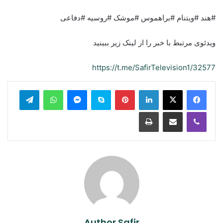
#هند #ویتنام #براهموس #موشک #روسیه #دفاعی
ویدئوی مرتبط با خبر را از لینک زیر ببینید
https://t.me/SafirTelevision1/32577
legram
WhatsApp
Messenger
Skype
Pinterest
LinkedIn
Print
Share via Email
Viber
Author Safir