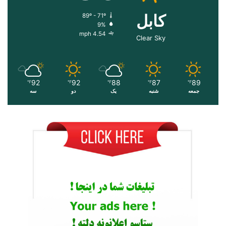
کابل
89º - 71º
9%
4.54 mph
Clear Sky
92
92
88
87
89
℉
℉
℉
℉
℉
جمعه
شنبه
یک
دو
سه