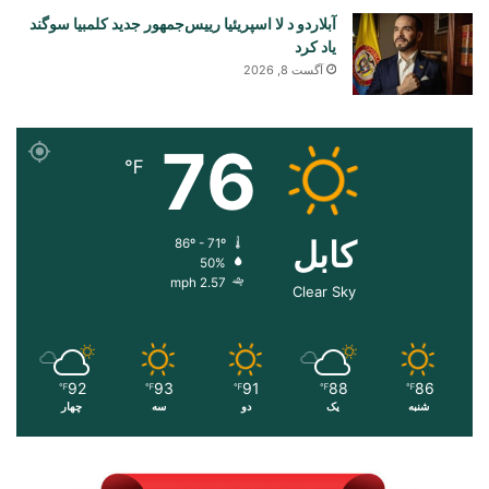
آبلاردو د لا اسپریئیا رییس‌جمهور جدید کلمبیا سوگند
یاد کرد
آگست 8, 2026
76
℉
کابل
86º - 71º
50%
2.57 mph
Clear Sky
92
93
91
88
86
℉
℉
℉
℉
℉
شنبه
یک
دو
سه
چهار