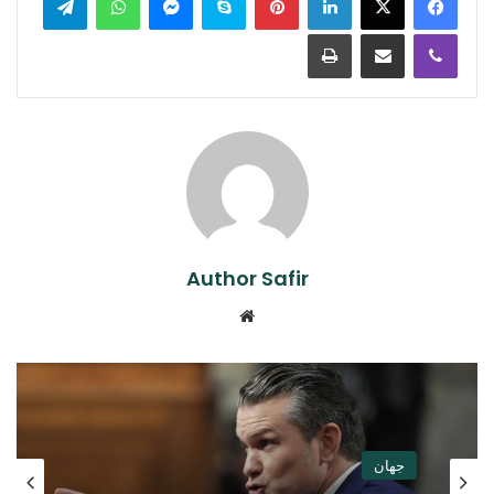
Print
Share via Email
Viber
Author Safir
Website
جهان