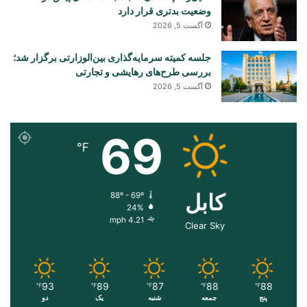
وضعیت بدتری قرار دارد
آگست 5, 2026
جلسه کمیته سرمایه‌گذاری بین‌الوزارتی برگزار شد؛
بررسی طرح‌های رهایشی و تجارتی
آگست 5, 2026
69
℉
کابل
88º - 69º
24%
4.21 mph
Clear Sky
93
89
87
88
88
℉
℉
℉
℉
℉
پنج
جمعه
شنبه
یک
دو