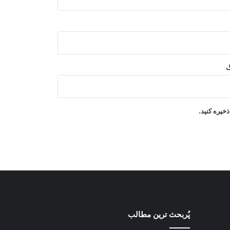
تجارتی
کمک تجهیزات طبی به ارزش ۵۰۰ هزار
دالر به ریاست صحت عامه بغلان
گ
افغانستان و آذربایجان درباره همکاری‌های
محیط زیستی گفت‌وگو کردند
خیره کنید.
آغاز واردات تجهیزات برقی معیاری از
چین به افغانستان
پُربحث ترین مطالب