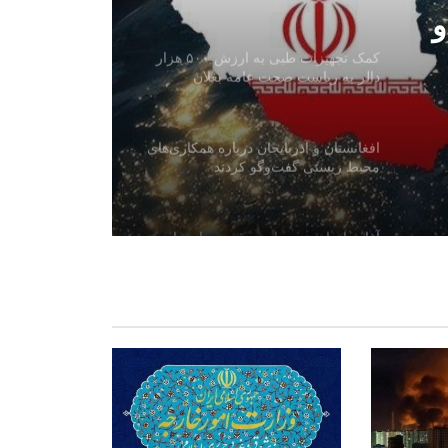
تجارتی
و
کمک تجهیزات طبی به ارزش ۵۰۰ هزار
دالر به ریاست صحت عامه بغلان
افغانستان و آذربایجان درباره همکاری‌های
محیط زیستی گفت‌وگو کردند
آغاز واردات تجهیزات برقی معیاری از
چین به افغانستان
وزارت آب و انرژی از احتمال وقوع
سیلاب‌های آنی در شماری از ولایت‌ها
هشدار داد
چین خواستار حمایت جهانی از احیای
اقتصاد افغانستان شد