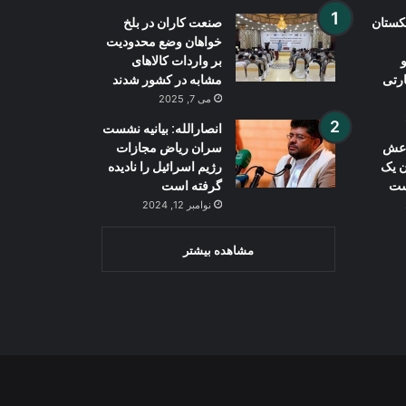
بکستان
صنعت کاران در بلخ
خواهان وضع محدودیت
بر واردات کالاهای
ارتی
مشابه در کشور شدند
می 7, 2025
انصارالله: بیانیه نشست
داعش
سران ریاض مجازات
ن یک
رژیم اسرائیل را نادیده
ست
گرفته است
نوامبر 12, 2024
مشاهده بیشتر
Wh