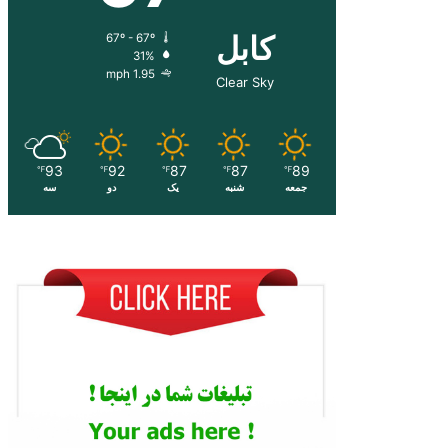
کابل
67º - 67º
31%
1.95 mph
Clear Sky
93
92
87
87
89
℉
℉
℉
℉
℉
جمعه
شنبه
یک
دو
سه